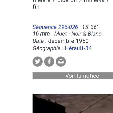
fin
Séquence 296-026
15' 36''
16 mm
Muet - Noir & Blanc
Date :
décembre 1950
Géographie :
Hérault-34
Voir la notice