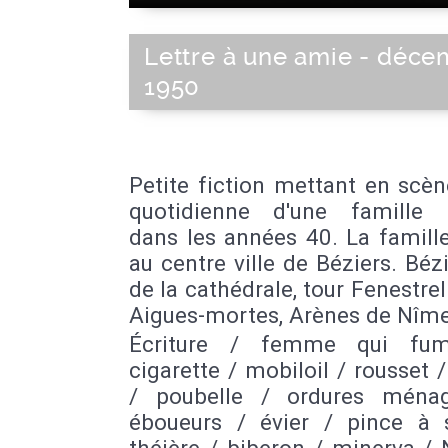
Lettre à une amie - déc
1950
Petite fiction mettant en scèn
quotidienne d'une famille
dans les années 40. La famill
au centre ville de Béziers. Béz
de la cathédrale, tour Fenestrel
Aigues-mortes, Arènes de Nîme
Écriture / femme qui fu
cigarette / mobiloil / rousset /
/ poubelle / ordures ména
éboueurs / évier / pince à 
théière / biberon / minerva /