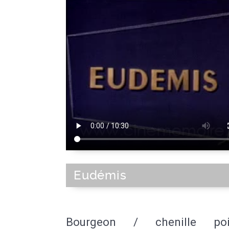
Eudémis
Bourgeon / chenille po