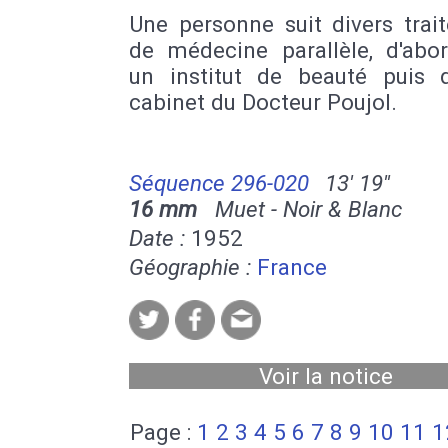
Une personne suit divers trai
de médecine parallèle, d'abo
un institut de beauté puis 
cabinet du Docteur Poujol.
Séquence 296-020
13' 19''
16 mm
Muet - Noir & Blanc
Date :
1952
Géographie :
France
Voir la notice
Page :
1
2
3
4
5
6
7
8
9
10
11
1