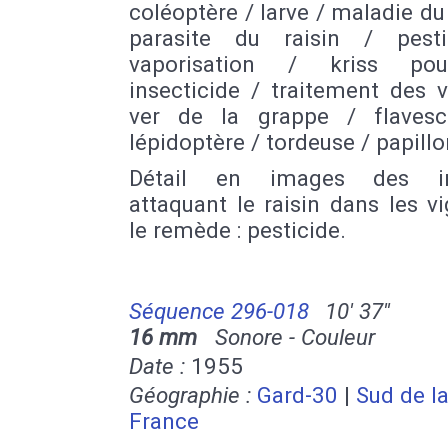
coléoptère / larve / maladie du 
parasite du raisin / pest
vaporisation / kriss po
insecticide / traitement des 
ver de la grappe / flaves
lépidoptère / tordeuse / papill
Détail en images des in
attaquant le raisin dans les v
le remède : pesticide.
Séquence 296-018
10' 37''
16 mm
Sonore - Couleur
Date :
1955
Géographie :
Gard-30
|
Sud de l
France