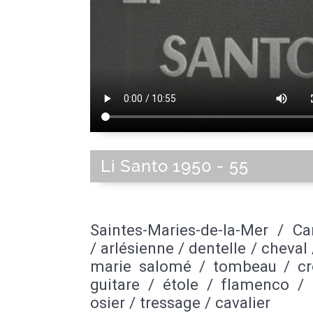
Li Santo 1950 - 55
Saintes-Maries-de-la-Mer / C
/ arlésienne / dentelle / cheval 
marie salomé / tombeau / cr
guitare / étole / flamenco / 
osier / tressage / cavalier