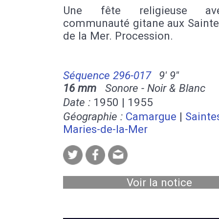
Une fête religieuse a
communauté gitane aux Sainte
de la Mer. Procession.
Séquence 296-017
9' 9''
16 mm
Sonore - Noir & Blanc
Date :
1950 | 1955
Géographie :
Camargue
|
Sainte
Maries-de-la-Mer
Voir la notice