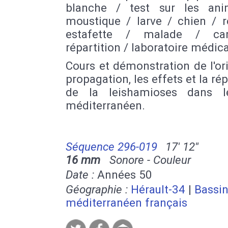
blanche / test sur les an
moustique / larve / chien / r
estafette / malade / ca
répartition / laboratoire médic
Cours et démonstration de l'ori
propagation, les effets et la rép
de la leishamioses dans l
méditerranéen.
Séquence 296-019
17' 12''
16 mm
Sonore - Couleur
Date :
Années 50
Géographie :
Hérault-34
|
Bassi
méditerranéen français