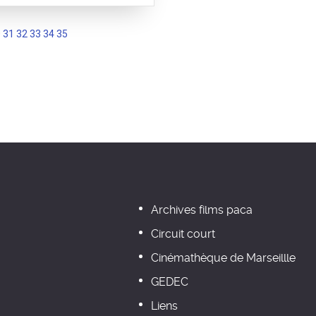
0
31
32
33
34
35
Archives films paca
Circuit court
Cinémathèque de Marseillle
GEDEC
Liens