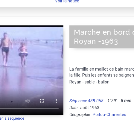
Voir la notice
Marche en bord 
Royan -1963
La famille en maillot de bain marc
la fille. Puis les enfants se baignen
Royan - sable - ballon
Séquence 438-058
1' 39''
8 mm
M
Date :
août 1963
Géographie :
Poitou-Charentes
er la séquence