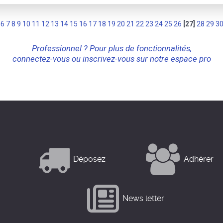
6
7
8
9
10
11
12
13
14
15
16
17
18
19
20
21
22
23
24
25
26
[27]
28
29
3
Professionnel ? Pour plus de fonctionnalités,
connectez-vous ou inscrivez-vous sur notre espace pro
Déposez
Adhérer
News letter