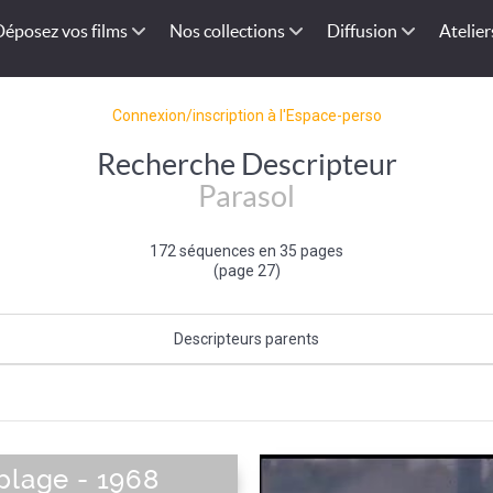
Déposez vos films
Nos collections
Diffusion
Atelier
Connexion/inscription à l'Espace-perso
Recherche Descripteur
Parasol
172 séquences en 35 pages
(page 27)
Descripteurs parents
Matériel de loisir
|
Loisir
plage - 1968