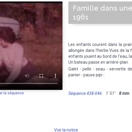
Famille dans une
1961
Les enfants courent dans la prair
allongée dans l'herbe.Vues de la 
enfants jouent au bord de l'eau, l
Un bateau passe en arrière-plan.
Galet - pelle - seau - serviette d
panier - pause pipi -
er la séquence
Séquence 438-046
1' 51''
8 mm
M
Voir la notice