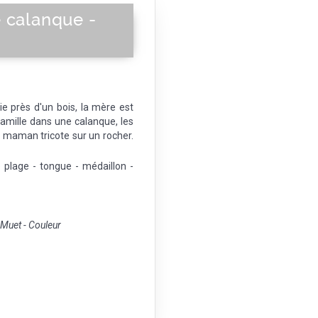
 calanque -
ie près d'un bois, la mère est
famille dans une calanque, les
a maman tricote sur un rocher.
e plage - tongue - médaillon -
uet - Couleur