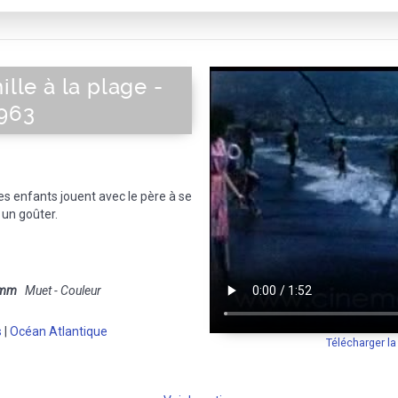
ille à la plage -
1963
les enfants jouent avec le père à se
t un goûter.
 mm
Muet - Couleur
s
|
Océan Atlantique
Télécharger l