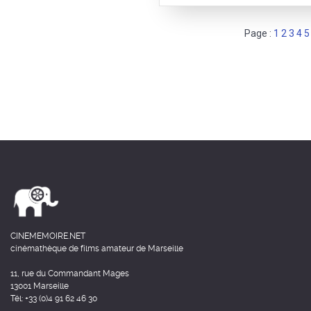
Page :
1
2
3
4
5
CINEMEMOIRE.NET
cinémathèque de films amateur de Marseille
11, rue du Commandant Mages
13001 Marseille
Tél: +33 (0)4 91 62 46 30