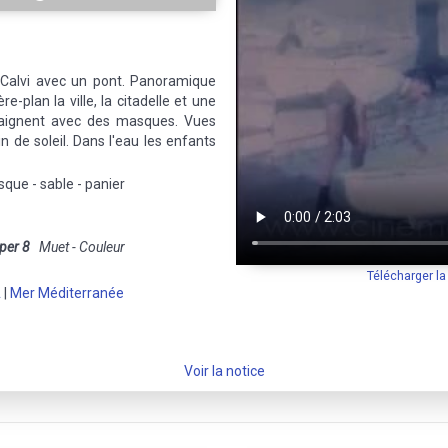
 Calvi avec un pont. Panoramique
re-plan la ville, la citadelle et une
aignent avec des masques. Vues
n de soleil. Dans l'eau les enfants
sque - sable - panier
per 8
Muet - Couleur
Télécharger l
A
|
Mer Méditerranée
Voir la notice