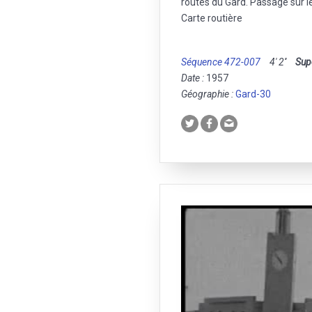
routes du Gard. Passage sur le
Carte routière
Séquence 472-007
4' 2''
Sup
Date :
1957
Géographie :
Gard-30