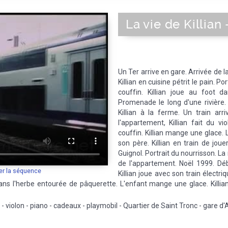
La vie de Killian
Un Ter arrive en gare. Arrivée de la
Killian en cuisine pétrit le pain. P
couffin. Killian joue au foot 
Promenade le long d'une rivière. 
Killian à la ferme. Un train ar
l'appartement, Killian fait du v
couffin. Killian mange une glace. L
son père. Killian en train de joue
Guignol. Portrait du nourrisson. La
de l'appartement. Noël 1999. Dé
er la séquence
Killian joue avec son train électriq
dans l'herbe entourée de pâquerette. L'enfant mange une glace. Killia
le - violon - piano - cadeaux - playmobil - Quartier de Saint Tronc - gare