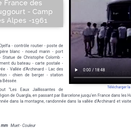
e France des
ouggourt - Camp
es Alpes -1961
jelfa - contrôle routier - poste de
 père blanc - noeud marin - port
 - Statue de Christophe Colomb -
ment du bateau - carte postale -
ée - Vallée d'Archinard - Lac des
ton - chien de berger - station
la Béssée.
Télécharger l
t "Les Eaux Jaillissantes de
région de Ouargla, en passant par Barcelone jusqu'en France dans les Hau
née dans la montagne, randonnée dans la vallée d'Archinard et visite 
8 mm
Muet - Couleur