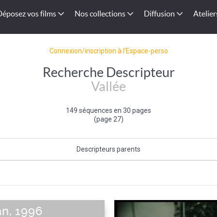
Déposez vos films
Nos collections
Diffusion
Atelier
Connexion/inscription à l'Espace-perso
Recherche Descripteur
Vallée
149 séquences en 30 pages
(page 27)
Descripteurs parents
Montagne
|
Type de paysage
an, 1996