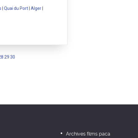
s
|
Quai du Port
|
Alger
|
28
29
30
Archives films paca