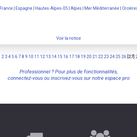
France
|
Espagne
|
Hautes-Alpes-05
|
Alpes
|
Mer Méditerranée
|
Orcière
Voir la notice
1
2
3
4
5
6
7
8
9
10
11
12
13
14
15
16
17
18
19
20
21
22
23
24
25
26
[27]
Professionnel ? Pour plus de fonctionnalités,
connectez-vous ou inscrivez-vous sur notre espace pro