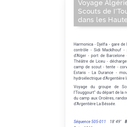
Voyage Algéri
Scouts de I'T
dans les Haut
Harmonica - Djelfa - gare de D
contrôle - Sidi Macklhouf -
d'Alger - port de Barcelone
Théâtre de Liceu - décharge
camp de scout - tente - corv
Estaris - La Durance - mou
hydroélectrique d'Argentière 
Voyage du groupe de Scou
I'Touggourt" du départ de la 
du camp aux Orcières, randon
d'Argentière La Béssée.
Séquence 505-011
18' 49''