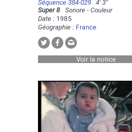
Séquence 384-029
4' 3''
Super 8
Sonore - Couleur
Date :
1985
Géographie :
France
Voir la notice