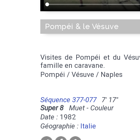
Pompéi & le Vésuve
Visites de Pompéi et du Vésu
famille en caravane.
Pompéi / Vésuve / Naples
Séquence 377-077
7' 17''
Super 8
Muet - Couleur
Date :
1982
Géographie :
Italie