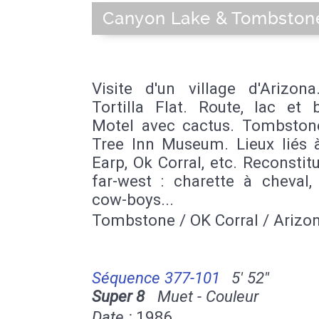
Canyon Lake & Tombston
Visite d'un village d'Arizona
Tortilla Flat. Route, lac et 
Motel avec cactus. Tombston
Tree Inn Museum. Lieux liés 
Earp, Ok Corral, etc. Reconstit
far-west : charette à cheval,
cow-boys...
Tombstone / OK Corral / Arizo
Séquence 377-101
5' 52''
Super 8
Muet - Couleur
Date :
1986