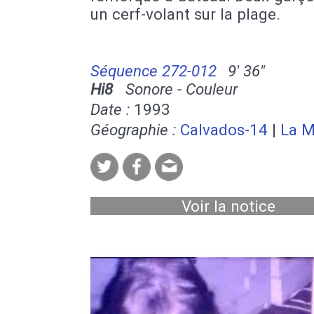
un cerf-volant sur la plage.
Séquence 272-012
9' 36''
Hi8
Sonore - Couleur
Date :
1993
Géographie :
Calvados-14
|
La 
Voir la notice