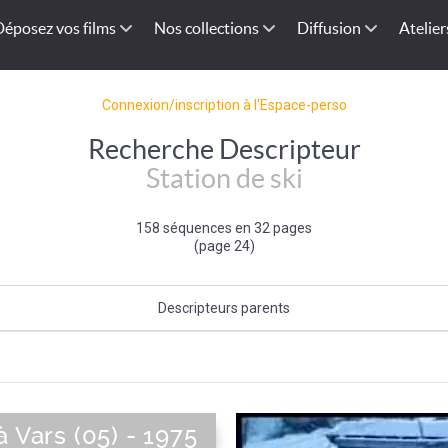
Déposez vos films
Nos collections
Diffusion
Atelier
Connexion/inscription à l'Espace-perso
Recherche Descripteur
Station de ski
158 séquences en 32 pages
(page 24)
Descripteurs parents
Site touristique
|
Tourisme
à Vars (05) - 1975