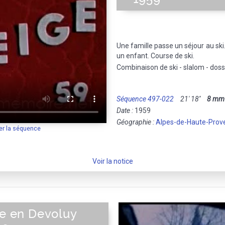
Une famille passe un séjour au ski
un enfant. Course de ski.
Combinaison de ski - slalom - dos
Séquence 497-022
21' 18''
8 mm
Date :
1959
Géographie :
Alpes-de-Haute-Prov
er la séquence
Voir la notice
ne en Devoluy