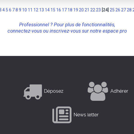
3
4
5
6
7
8
9
10
11
12
13
14
15
16
17
18
19
20
21
22
23
[24]
25
26
27
28
Professionnel ? Pour plus de fonctionnalités,
connectez-vous ou inscrivez-vous sur notre espace pro
Déposez
Adhérer
News letter