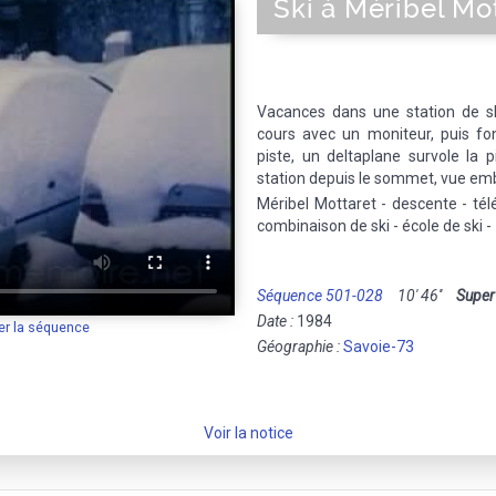
Ski à Méribel Mot
Vacances dans une station de sk
cours avec un moniteur, puis fon
piste, un deltaplane survole la 
station depuis le sommet, vue emb
Méribel Mottaret - descente - tél
combinaison de ski - école de ski -
Séquence 501-028
10' 46''
Super
Date :
1984
er la séquence
Géographie :
Savoie-73
Voir la notice