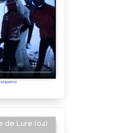
a séquence
e de Lure (04)