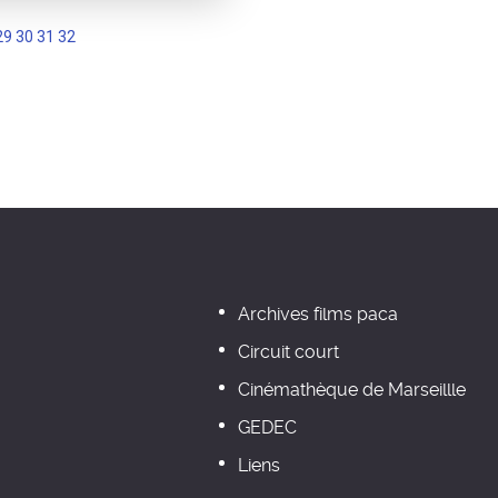
29
30
31
32
Archives films paca
Circuit court
Cinémathèque de Marseillle
GEDEC
Liens