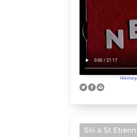
Télécharg
Ski à St Etien