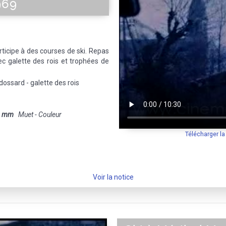
969
articipe à des courses de ski. Repas
ec galette des rois et trophées de
dossard - galette des rois
8 mm
Muet - Couleur
Télécharger l
Voir la notice