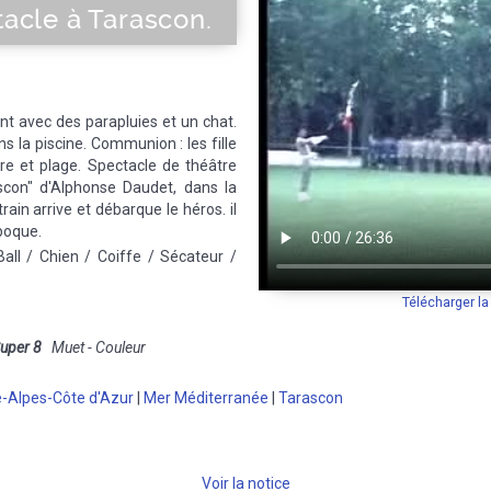
tacle à Tarascon.
uent avec des parapluies et un chat.
ns la piscine. Communion : les fille
ire et plage. Spectacle de théâtre
ascon" d'Alphonse Daudet, dans la
in arrive et débarque le héros. il
poque.
all / Chien / Coiffe / Sécateur /
Télécharger l
uper 8
Muet - Couleur
-Alpes-Côte d'Azur
|
Mer Méditerranée
|
Tarascon
Voir la notice