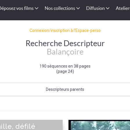
Déposez vos films
Nos collections
Diffusion
Atelier
Connexion/inscription à l'Espace-perso
Recherche Descripteur
Balançoire
190 séquences en 38 pages
(page 24)
Descripteurs parents
Aire de loisir
|
Equipement de loisir
lle, défilé