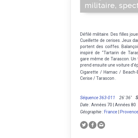
militaire, spec
Défilé militaire. Des filles jo
Cueillette de cerises. Jeux da
portent des coiffes. Balanço
inspiré de "Tartarin de Tar
gare même de Tarascon. Un tra
prend ensuite une voiture d'é
Cigarette / Hamac / Beach-B
Cerise / Tarascon .
Séquence 363-011
26' 36''
S
Date :
Années 70 | Années 80
Géographie :
France
|
Provence