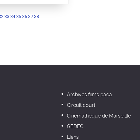
32
33
34
35
36
37
38
Archives films paca
Circuit court
Cinémathèque de Marseillle
GEDEC
Liens