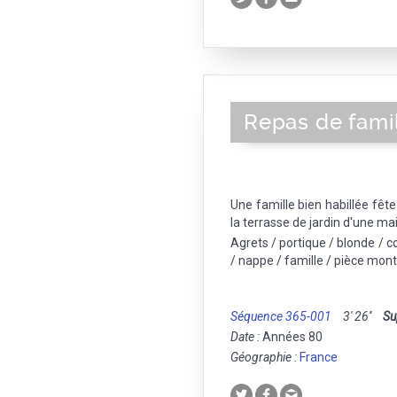
Repas de fami
Une famille bien habillée fêt
la terrasse de jardin d'une ma
Agrets / portique / blonde /
/ nappe / famille / pièce mon
Séquence 365-001
3' 26''
Su
Date :
Années 80
Géographie :
France