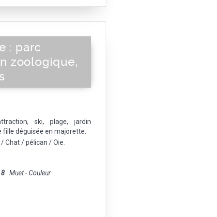
e : parc
din zoologique,
ts
raction, ski, plage, jardin
e fille déguisée en majorette.
 Chat / pélican / Oie.
 8
Muet - Couleur