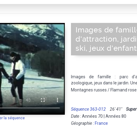
Images de famill
d'attraction, jar
ski, jeux d'enfan
Images de famille : parc d'att
zoologique, jeux dans le jardin. Un
Montagnes russes / Flamand rose /
Séquence 363-012
26' 41''
Super
Date :
Années 70 | Années 80
er la séquence
Géographie :
France