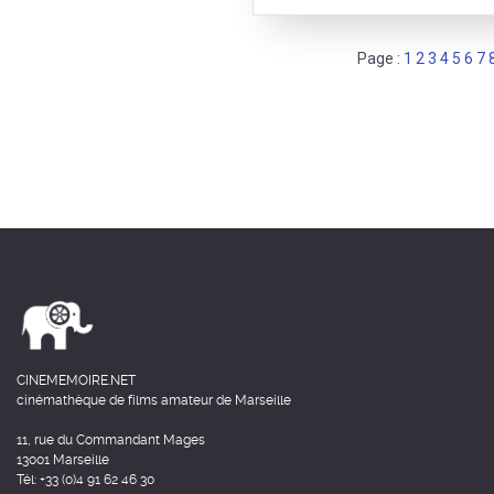
Page :
1
2
3
4
5
6
7
CINEMEMOIRE.NET
cinémathèque de films amateur de Marseille
11, rue du Commandant Mages
13001 Marseille
Tél: +33 (0)4 91 62 46 30