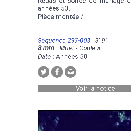
Repas et soirée de mariage d
années 50.
Pièce montée /
Séquence 297-003
3' 9''
8 mm
Muet - Couleur
Date :
Années 50
Voir la notice