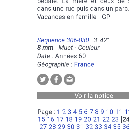
pédale. La mère et deux de s
dans une rue puis dans un parc
Vacances en famille - GP -
Séquence 306-030
3' 42''
8 mm
Muet - Couleur
Date :
Années 60
Géographie :
France
Voir la notice
Page :
1
2
3
4
5
6
7
8
9
10
11
1
15
16
17
18
19
20
21
22
23
[2
27
28
29
30
31
32
33
34
35
3