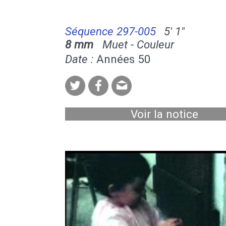
Séquence 297-005
5' 1''
8 mm
Muet - Couleur
Date :
Années 50
Voir la notice