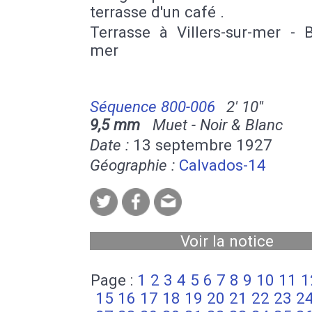
terrasse d'un café .
Terrasse à Villers-sur-mer - 
mer
Séquence 800-006
2' 10''
9,5 mm
Muet - Noir & Blanc
Date :
13 septembre 1927
Géographie :
Calvados-14
Voir la notice
Page :
1
2
3
4
5
6
7
8
9
10
11
1
15
16
17
18
19
20
21
22
23
2