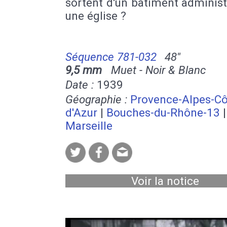
sortent d'un bâtiment administ
une église ?
Séquence 781-032
48''
9,5 mm
Muet - Noir & Blanc
Date :
1939
Géographie :
Provence-Alpes-Cô
d'Azur
|
Bouches-du-Rhône-13
|
Marseille
Voir la notice