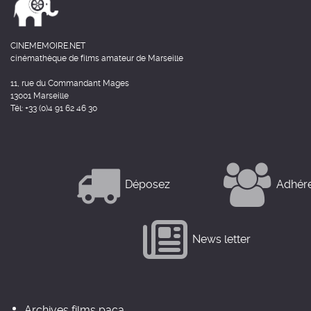
CINEMEMOIRE.NET
cinémathèque de films amateur de Marseille
11, rue du Commandant Mages
13001 Marseille
Tél: +33 (0)4 91 62 46 30
Déposez
Adhér
News letter
Archives films paca