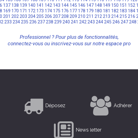
6
137
138
139
140
141
142
143
144
145
146
147
148
149
150
151
152
8
169
170
171
172
173
174
175
176
177
178
179
180
181
182
183
184
0
201
202
203
204
205
206
207
208
209
210
211
212
213
214
215
216
32
233
234
235
236
237
238
239
240
241
242
243
244
245
246
247
248
Professionnel ? Pour plus de fonctionnalités,
connectez-vous ou inscrivez-vous sur notre espace pro
Déposez
Adhérer
News letter