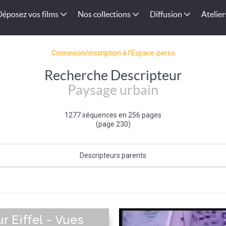
Déposez vos films
Nos collections
Diffusion
Atelier
Connexion/inscription à l'Espace-perso
Recherche Descripteur
Paysage urbain
1277 séquences en 256 pages
(page 230)
Descripteurs parents
Type de paysage
ur Eiffel - Vues