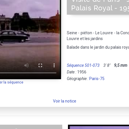
Palais Royal - 19
Seine - piéton - Le Louvre - la Con
Louvre et les jardins
Balade dans le jardin du palais roya
Séquence 501-073
3' 8''
9,5 mm
Date :
1956
Géographie :
Paris-75
er la séquence
Voir la notice