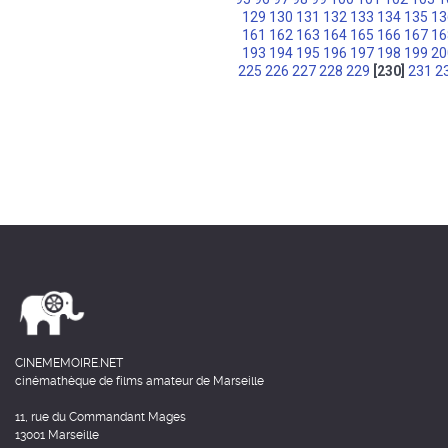
129
130
131
132
133
134
135
13
161
162
163
164
165
166
167
16
193
194
195
196
197
198
199
20
225
226
227
228
229
[230]
231
2
CINEMEMOIRE.NET
cinémathèque de films amateur de Marseille
11, rue du Commandant Mages
13001 Marseille