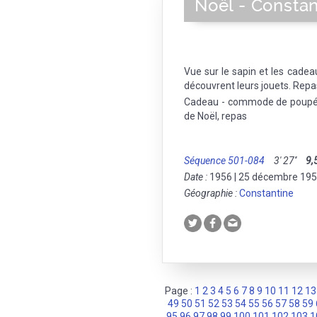
Noël - Constan
Vue sur le sapin et les cadea
découvrent leurs jouets. Repa
Cadeau - commode de poupée 
de Noël, repas
Séquence 501-084
3' 27''
9,
Date :
1956 | 25 décembre 19
Géographie :
Constantine
Page :
1
2
3
4
5
6
7
8
9
10
11
12
13
49
50
51
52
53
54
55
56
57
58
59
95
96
97
98
99
100
101
102
103
1