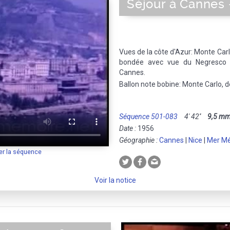
Séjour à Cannes 
Vues de la côte d'Azur: Monte Carlo
bondée avec vue du Negresco e
Cannes.
Ballon note bobine: Monte Carlo, 
Séquence 501-083
4' 42''
9,5 m
Date :
1956
Géographie :
Cannes
|
Nice
|
Mer Mé
er la séquence
Voir la notice