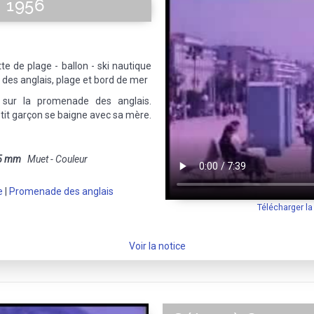
- 1956
te de plage - ballon - ski nautique
des anglais, plage et bord de mer
 sur la promenade des anglais.
tit garçon se baigne avec sa mère.
5 mm
Muet - Couleur
e
|
Promenade des anglais
Télécharger l
Voir la notice