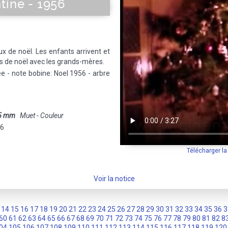
tine - 1956
ux de noël. Les enfants arrivent et
s de noël avec les grands-mères.
- note bobine: Noel 1956 - arbre
5 mm
Muet - Couleur
56
Télécharger l
Voir la notice
14
15
16
17
18
19
20
21
22
23
24
25
26
27
28
29
30
31
32
33
34
35
36
3
60
61
62
63
64
65
66
67
68
69
70
71
72
73
74
75
76
77
78
79
80
81
82
8
04
105
106
107
108
109
110
111
112
113
114
115
116
117
118
119
120