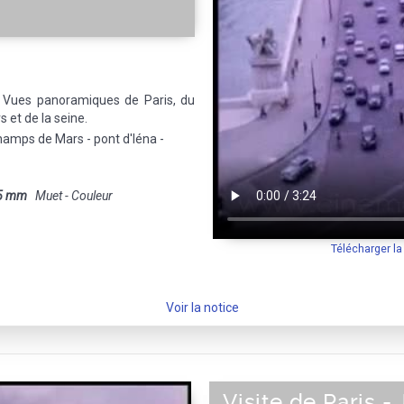
 - Vues panoramiques de Paris, du
et de la seine.
hamps de Mars - pont d'Iéna -
5 mm
Muet - Couleur
Télécharger l
Voir la notice
Visite de Paris -