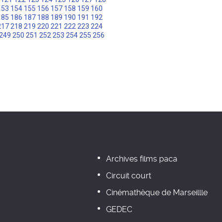
153
154
155
156
157
158
159
160
185
186
187
188
189
190
191
192
217
218
219
220
221
222
223
224
249
250
251
252
253
254
255
256
Archives films paca
Circuit court
Cinémathèque de Marseillle
GEDEC