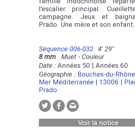
famille indochinoise repart
l'escalier principal. Cueille
campagne. Jeux et baign
Prado. Une mère et son enfant.
Séquence 006-032
4' 29''
8 mm
Muet - Couleur
Date :
Années 50 | Années 60
Géographie :
Bouches-du-Rhône
Mer Méditerranée
|
13006
|
Pla
Prado
Voir la notice