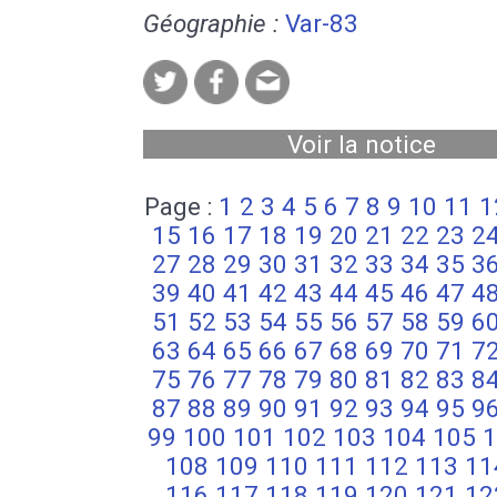
Géographie :
Var-83
Voir la notice
Page :
1
2
3
4
5
6
7
8
9
10
11
1
15
16
17
18
19
20
21
22
23
2
27
28
29
30
31
32
33
34
35
3
39
40
41
42
43
44
45
46
47
4
51
52
53
54
55
56
57
58
59
6
63
64
65
66
67
68
69
70
71
7
75
76
77
78
79
80
81
82
83
8
87
88
89
90
91
92
93
94
95
9
99
100
101
102
103
104
105
1
108
109
110
111
112
113
11
116
117
118
119
120
121
12