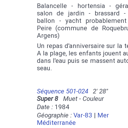
Balancelle - hortensia - gér
salon de jardin - brassard -
ballon - yacht probablemen
Peire (commune de Roquebr
Argens)
Un repas d'anniversaire sur la t
A la plage, les enfants jouent a
dans l'eau puis se massent aut
seau.
Séquence 501-024
2' 28''
Super 8
Muet - Couleur
Date :
1984
Géographie :
Var-83
|
Mer
Méditerranée