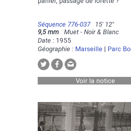
panier, passage de lorette ?
Séquence 776-037
15' 12''
9,5 mm
Muet - Noir & Blanc
Date :
1955
Géographie :
Marseille
|
Parc Bo
Voir la notice