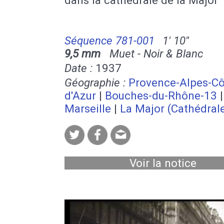
Séquence 781-001
1' 10''
9,5 mm
Muet - Noir & Blanc
Date :
1937
Géographie :
Provence-Alpes-Cô
d'Azur
|
Bouches-du-Rhône-13
|
Marseille
|
La Major (Cathédral
Voir la notice