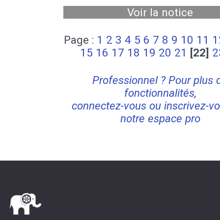
Voir la notice
Page :
1
2
3
4
5
6
7
8
9
10
11
1
15
16
17
18
19
20
21
[22]
2
Professionnel ? Pour plus 
fonctionnalités,
connectez-vous ou inscrivez-vo
notre espace pro