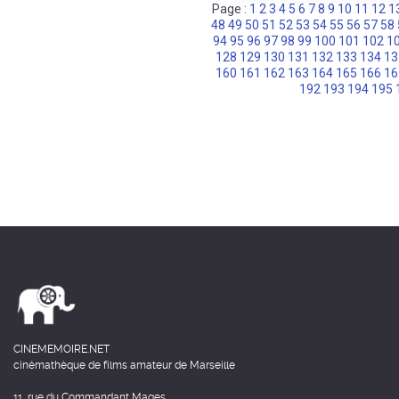
Page :
1
2
3
4
5
6
7
8
9
10
11
12
1
48
49
50
51
52
53
54
55
56
57
58
94
95
96
97
98
99
100
101
102
1
128
129
130
131
132
133
134
13
160
161
162
163
164
165
166
16
192
193
194
195
CINEMEMOIRE.NET
cinémathèque de films amateur de Marseille
11, rue du Commandant Mages