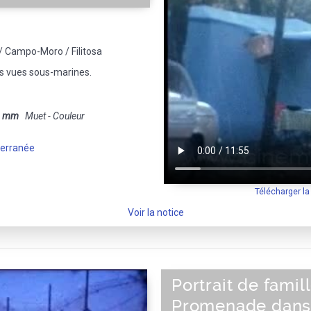
 / Campo-Moro / Filitosa
 vues sous-marines.
8 mm
Muet - Couleur
terranée
Télécharger l
Voir la notice
Portrait de famill
Promenade dans l