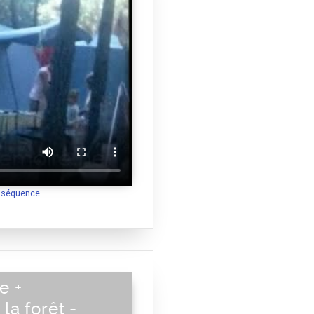
a séquence
e +
a forêt -