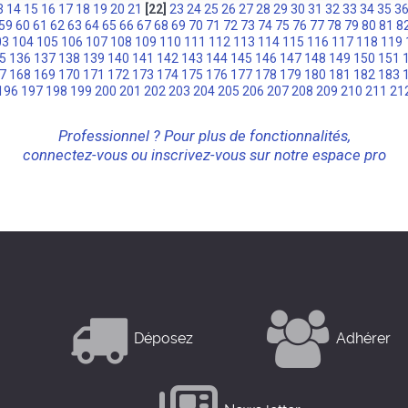
3
14
15
16
17
18
19
20
21
[22]
23
24
25
26
27
28
29
30
31
32
33
34
35
3
59
60
61
62
63
64
65
66
67
68
69
70
71
72
73
74
75
76
77
78
79
80
81
8
03
104
105
106
107
108
109
110
111
112
113
114
115
116
117
118
119
5
136
137
138
139
140
141
142
143
144
145
146
147
148
149
150
151
7
168
169
170
171
172
173
174
175
176
177
178
179
180
181
182
183
196
197
198
199
200
201
202
203
204
205
206
207
208
209
210
211
21
Professionnel ? Pour plus de fonctionnalités,
connectez-vous ou inscrivez-vous sur notre espace pro
Déposez
Adhérer