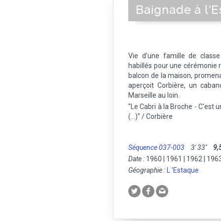
Baignade à l'
Vie d'une famille de class
habillés pour une cérémonie r
balcon de la maison, promena
aperçoit Corbière, un caba
Marseille au loin.
"Le Cabri à la Broche - C'est u
(...)" / Corbière
Séquence 037-003
3' 33''
9,
Date :
1960 | 1961 | 1962 | 196
Géographie :
L 'Estaque