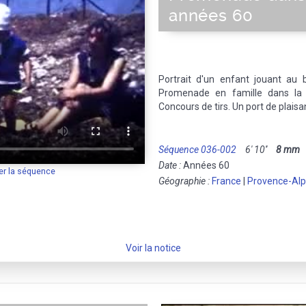
années 60
Portrait d'un enfant jouant au 
Promenade en famille dans la 
Concours de tirs. Un port de plaisa
Séquence 036-002
6' 10''
8 mm
M
Date :
Années 60
er la séquence
Géographie :
France
|
Provence-Alp
Voir la notice