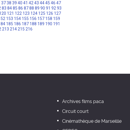
6
37
38
39
40
41
42
43
44
45
46
47
2
83
84
85
86
87
88
89
90
91
92
93
120
121
122
123
124
125
126
127
152
153
154
155
156
157
158
159
184
185
186
187
188
189
190
191
2
213
214
215
216
Archives films paca
Circuit court
Cinémathèque de Marseillle