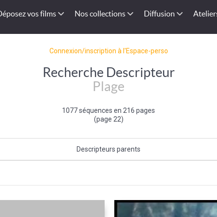
Déposez vos films
Nos collections
Diffusion
Atelier
Connexion/inscription à l'Espace-perso
Recherche Descripteur
Plage
1077 séquences en 216 pages
(page 22)
Descripteurs parents
Bord de mer
|
Mer et océan
|
Type de paysage