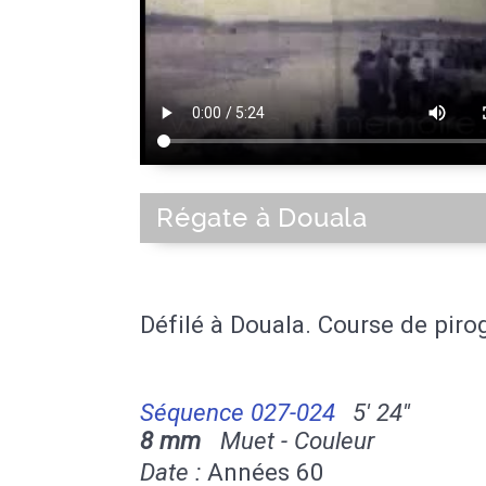
Régate à Douala
Défilé à Douala. Course de piro
Séquence 027-024
5' 24''
8 mm
Muet - Couleur
Date :
Années 60