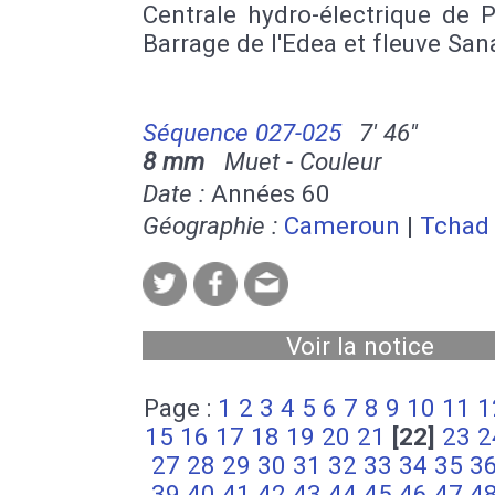
Centrale hydro-électrique de 
Barrage de l'Edea et fleuve San
Séquence 027-025
7' 46''
8 mm
Muet - Couleur
Date :
Années 60
Géographie :
Cameroun
|
Tchad
Voir la notice
Page :
1
2
3
4
5
6
7
8
9
10
11
1
15
16
17
18
19
20
21
[22]
23
2
27
28
29
30
31
32
33
34
35
3
39
40
41
42
43
44
45
46
47
4