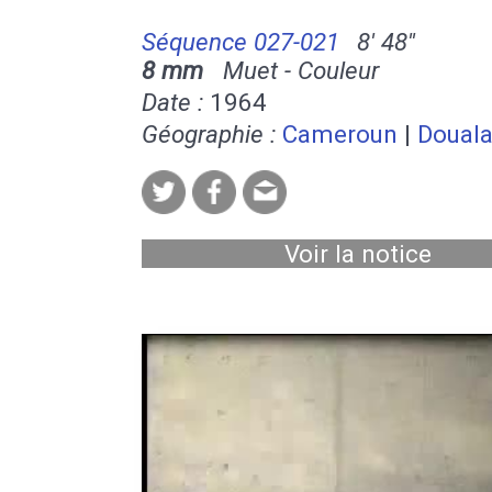
Séquence 027-021
8' 48''
8 mm
Muet - Couleur
Date :
1964
Géographie :
Cameroun
|
Doual
Voir la notice