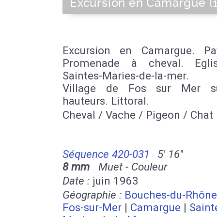
Excursion en Camargue (
Excursion en Camargue. Pa
Promenade à cheval. Egli
Saintes-Maries-de-la-mer. 
Village de Fos sur Mer s
hauteurs. Littoral.
Cheval / Vache / Pigeon / Chat
Séquence 420-031
5' 16''
8 mm
Muet - Couleur
Date :
juin 1963
Géographie :
Bouches-du-Rhône
Fos-sur-Mer
|
Camargue
|
Saint