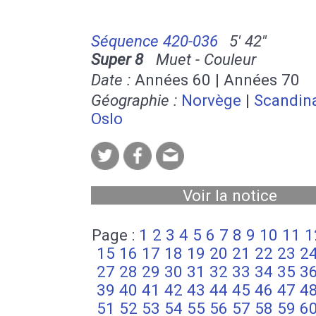
Séquence 420-036
5' 42''
Super 8
Muet - Couleur
Date :
Années 60 | Années 70
Géographie :
Norvège
|
Scandin
Oslo
Voir la notice
Page :
1
2
3
4
5
6
7
8
9
10
11
1
15
16
17
18
19
20
21
22
23
2
27
28
29
30
31
32
33
34
35
3
39
40
41
42
43
44
45
46
47
4
51
52
53
54
55
56
57
58
59
6