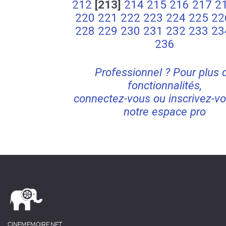
212
[213]
214
215
216
217
2
220
221
222
223
224
225
22
228
229
230
231
232
233
23
236
Professionnel ? Pour plus 
fonctionnalités,
connectez-vous ou inscrivez-vo
notre espace pro
CINEMEMOIRE.NET