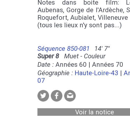
Notes dans boite film: L
Aubenas, Gorge de l'Ardèche, S
Roquefort, Aubialet, Villeneuve 
(tous les lieux n'y sont pas...)
Séquence 850-081
14' 7''
Super 8
Muet - Couleur
Date :
Années 60 | Années 70
Géographie :
Haute-Loire-43
|
A
07
Voir la notice