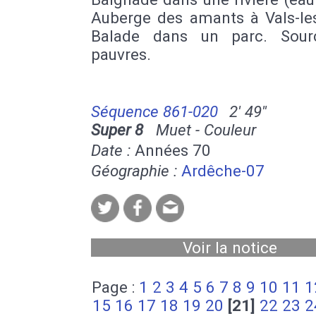
Auberge des amants à Vals-les
Balade dans un parc. Sour
pauvres.
Séquence 861-020
2' 49''
Super 8
Muet - Couleur
Date :
Années 70
Géographie :
Ardêche-07
Voir la notice
Page :
1
2
3
4
5
6
7
8
9
10
11
1
15
16
17
18
19
20
[21]
22
23
2