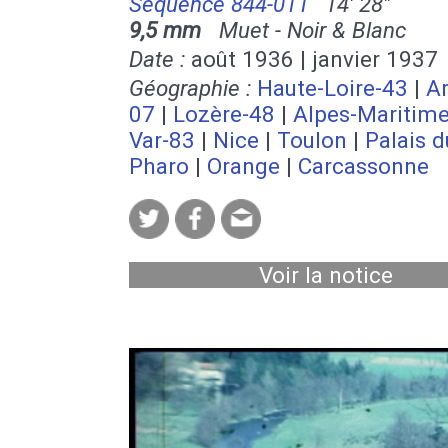
Séquence 844-011
14' 28''
9,5 mm
Muet - Noir & Blanc
Date :
août 1936 | janvier 1937
Géographie :
Haute-Loire-43
|
A
07
|
Lozère-48
|
Alpes-Maritim
Var-83
|
Nice
|
Toulon
|
Palais d
Pharo
|
Orange
|
Carcassonne
Voir la notice