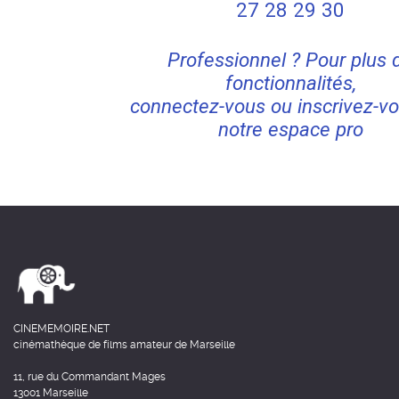
27
28
29
30
Professionnel ? Pour plus 
fonctionnalités,
connectez-vous ou inscrivez-vo
notre espace pro
CINEMEMOIRE.NET
cinémathèque de films amateur de Marseille
11, rue du Commandant Mages
13001 Marseille