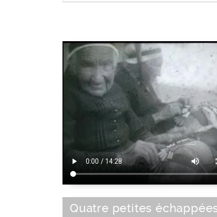
Rhône-Alpes
|
Centre Est de la France
Europe de l'Ouest
|
Union Européenne
Quatre petites échappées