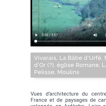
Vivarais, La Bâtie d'Urfé,
d'Or (?), église Romane, L
Pelisse, Moulins
Vues d'architecture du centr
France et de paysages de c
valonnée, en Ardèche;, Loire et