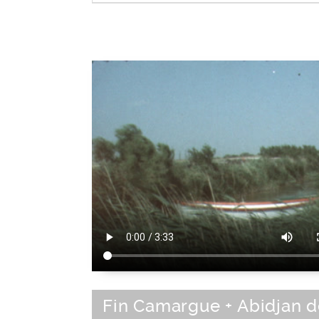
Sud-Est de la France
|
France
|
Sud de 
|
Europe de l'Ouest
|
Union Européenne
Fin Camargue + Abidjan 