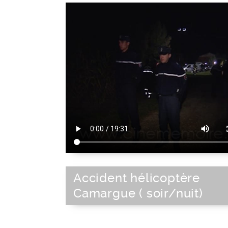
Accident hélicoptère
Camargue ( soir/nuit)