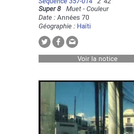
Séquence 357-014
2' 42''
Super 8
Muet - Couleur
Date :
Années 70
Géographie :
Haïti
Voir la notice