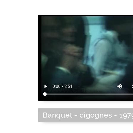
Banquet - cigognes - 197