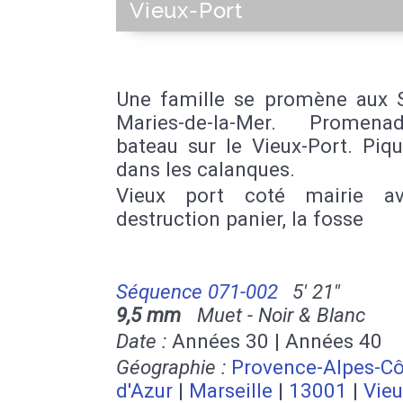
Vieux-Port
Une famille se promène aux S
Maries-de-la-Mer. Promen
bateau sur le Vieux-Port. Piq
dans les calanques.
Vieux port coté mairie av
destruction panier, la fosse
Séquence 071-002
5' 21''
9,5 mm
Muet - Noir & Blanc
Date :
Années 30 | Années 40
Géographie :
Provence-Alpes-Cô
d'Azur
|
Marseille
|
13001
|
Vieu