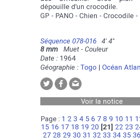
dépouille d'un crocodile.
GP - PANO - Chien - Crocodile -
Séquence 078-016
4' 4''
8 mm
Muet - Couleur
Date :
1964
Géographie :
Togo
|
Océan Atlan
Voir la notice
Page :
1
2
3
4
5
6
7
8
9
10
11
1
15
16
17
18
19
20
[21]
22
23
2
27
28
29
30
31
32
33
34
35
3