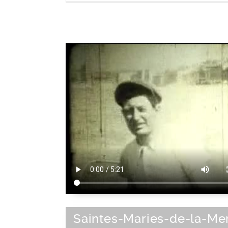
Baie
|
Crique
|
Estuaire
|
Lagon
|
Littora
Calanque
Type de paysage
Saintes-Maries-de-la-Mer