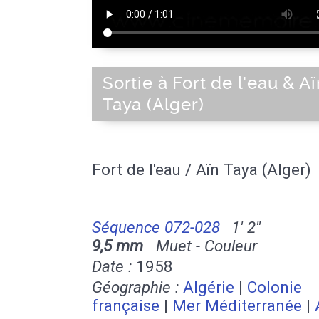
Sortie à Fort de l'eau & Aï
Taya (Alger)
Fort de l'eau / Aïn Taya (Alger)
Séquence 072-028
1' 2''
9,5 mm
Muet - Couleur
Date :
1958
Géographie :
Algérie
|
Colonie
française
|
Mer Méditerranée
|