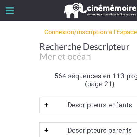
Connexion/inscription à l'Espac
Recherche Descripteur
Mer et océan
564 séquences en 113 pa
(page 21)
Descripteurs enfants
Mer polaire
|
Récif de corail
|
Atoll
|
Bor
Descripteurs parents
|
Paysage sous marin
|
Rade
|
Banqui