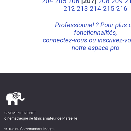
204
205
206
[207]
208
209
2
212
213
214
215
216
Professionnel ? Pour plus 
fonctionnalités,
connectez-vous ou inscrivez-vo
notre espace pro
CINEMEMOIRE.NET
cinémathèque de films amateur de Marseille
11, rue du Commandant Mages