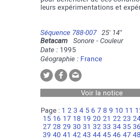
leurs expérimentations et expé
Séquence 788-007
25' 14''
Betacam
Sonore - Couleur
Date :
1995
Géographie :
France
Voir la notice
Page :
1
2
3
4
5
6
7
8
9
10
11
1
15
16
17
18
19
20
21
22
23
2
27
28
29
30
31
32
33
34
35
3
39
40
41
42
43
44
45
46
47
4