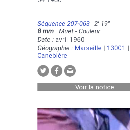
Séquence 207-063
2' 19''
8 mm
Muet - Couleur
Date :
avril 1960
Géographie :
Marseille
|
13001
|
Canebière
Voir la notice