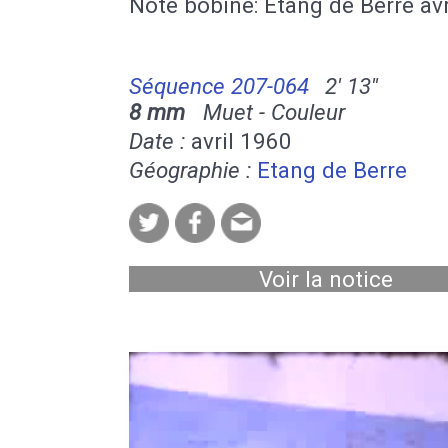
Note bobine: Etang de Berre av
Séquence 207-064
2' 13''
8 mm
Muet - Couleur
Date :
avril 1960
Géographie :
Etang de Berre
Voir la notice