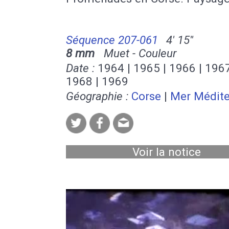
Séquence 207-061
4' 15''
8 mm
Muet - Couleur
Date :
1964 | 1965 | 1966 | 1967
1968 | 1969
Géographie :
Corse
|
Mer Médite
Voir la notice