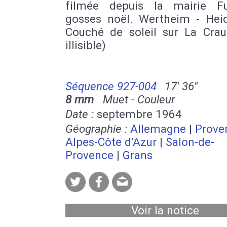
filmée depuis la mairie Fu
gosses noël. Wertheim - Heid
Couché de soleil sur La Crau.
illisible)
Séquence 927-004
17' 36''
8 mm
Muet - Couleur
Date :
septembre 1964
Géographie :
Allemagne
|
Prove
Alpes-Côte d'Azur
|
Salon-de-
Provence
|
Grans
Voir la notice