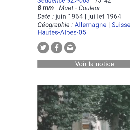
Séquence 927-003
15' 42''
8 mm
Muet - Couleur
Date :
juin 1964 | juillet 1964
Géographie :
Allemagne
|
Suiss
Hautes-Alpes-05
Voir la notice