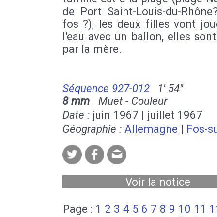
de Port Saint-Louis-du-Rhône
fos ?), les deux filles vont jo
l'eau avec un ballon, elles sont
par la mère.
Séquence 927-012
1' 54''
8 mm
Muet - Couleur
Date :
juin 1967 | juillet 1967
Géographie :
Allemagne
|
Fos-s
Voir la notice
Page :
1
2
3
4
5
6
7
8
9
10
11
1