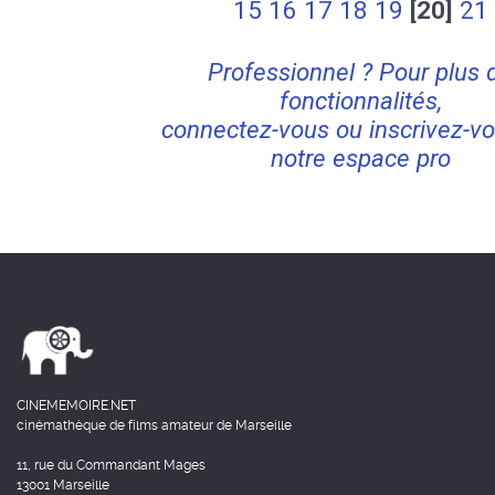
15
16
17
18
19
[20]
21
Professionnel ? Pour plus 
fonctionnalités,
connectez-vous ou inscrivez-vo
notre espace pro
CINEMEMOIRE.NET
cinémathèque de films amateur de Marseille
11, rue du Commandant Mages
13001 Marseille