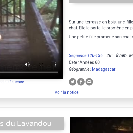
Sur une terrasse en bois, une fill
chat. Elle le porte, le promène en 
Une petite fille promène son chat 
Séquence 120-136
26''
8 mm
Mue
Date :
Années 60
Géographie :
Madagascar
er la séquence
Voir la notice
ts du Lavandou