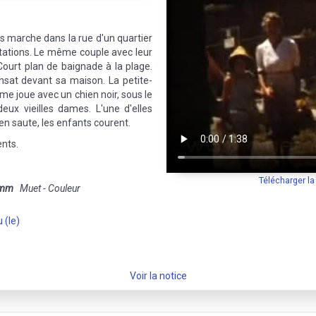
 marche dans la rue d'un quartier
itations. Le même couple avec leur
 Court plan de baignade à la plage.
sat devant sa maison. La petite-
mme joue avec un chien noir, sous le
eux vieilles dames. L'une d'elles
en saute, les enfants courent.
ents.
Télécharger l
 mm
Muet - Couleur
 (le)
Voir la notice