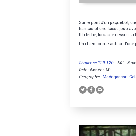
Sur le pont d'un paquebot, une
harnais et une laisse joue ave
Il la lèche, lui saute dessus, la
Un chien tourne autour d'une p
Séquence 120-120
60''
8 m
Date :
Années 60
Géographie :
Madagascar
|
Col