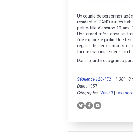
Un couple de personnes agées
résidentiel. PANO sur les hab
petite-fille d'environ 10 ans.
Une grand-mère dans un tran
fille explore le jardin. Une fe
regard de deux enfants et d
tricote machinalement. Le chi
Dans le jardin des grands-par
Séquence 120-152
1' 38''
8
Date :
1957
Géographie :
Var-83
|
Lavandou