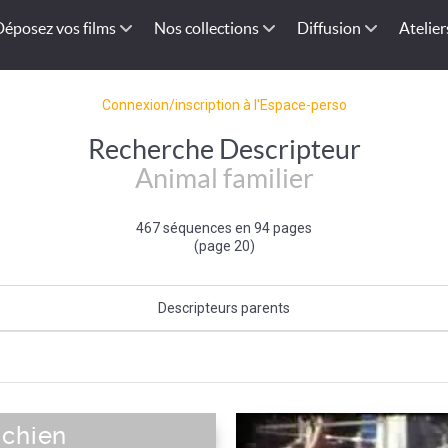
Déposez vos films
Nos collections
Diffusion
Atelier
Connexion/inscription à l'Espace-perso
Recherche Descripteur
Animal familier
467 séquences en 94 pages
(page 20)
Descripteurs parents
Caractéristique de l'animal
|
Faune
 chien