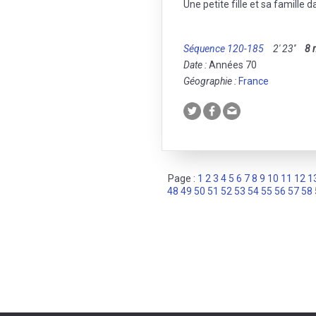
Une petite fille et sa famille
Séquence 120-185
2' 23''
8
Date :
Années 70
Géographie :
France
Page :
1
2
3
4
5
6
7
8
9
10
11
12
1
48
49
50
51
52
53
54
55
56
57
58