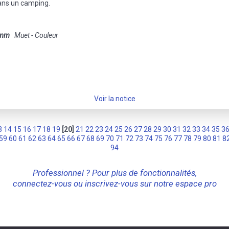
 dans un camping.
 mm
Muet - Couleur
Voir la notice
3
14
15
16
17
18
19
[20]
21
22
23
24
25
26
27
28
29
30
31
32
33
34
35
3
59
60
61
62
63
64
65
66
67
68
69
70
71
72
73
74
75
76
77
78
79
80
81
8
94
Professionnel ? Pour plus de fonctionnalités,
connectez-vous ou inscrivez-vous sur notre espace pro