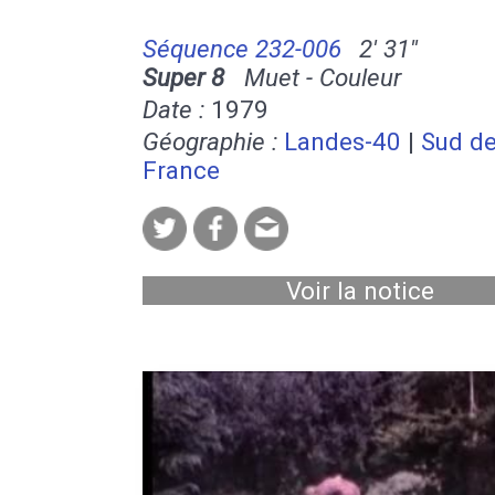
Séquence 232-006
2' 31''
Super 8
Muet - Couleur
Date :
1979
Géographie :
Landes-40
|
Sud de
France
Voir la notice