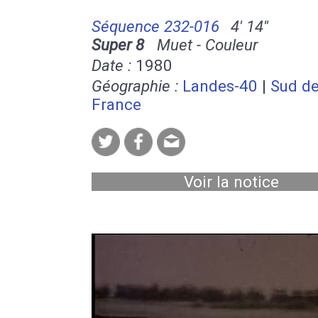
Séquence 232-016
4' 14''
Super 8
Muet - Couleur
Date :
1980
Géographie :
Landes-40
|
Sud de
France
Voir la notice