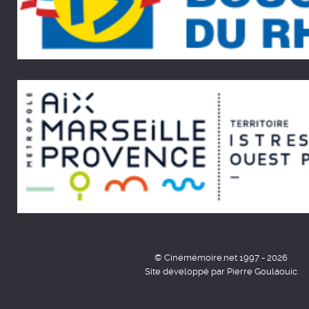
© Cinémémoire.net 1997 - 2026
Site développé par Pierre Goulaouic