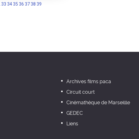
2
33
34
35
36
37
38
39
Archives films paca
Circuit court
Cinémathèque de Marseillle
GEDEC
Liens