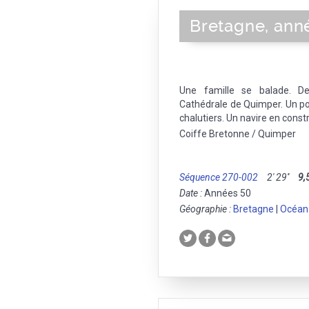
Bretagne, ann
Une famille se balade. D
Cathédrale de Quimper. Un po
chalutiers. Un navire en const
Coiffe Bretonne / Quimper
Séquence 270-002
2' 29''
9,
Date :
Années 50
Géographie :
Bretagne
|
Océan 