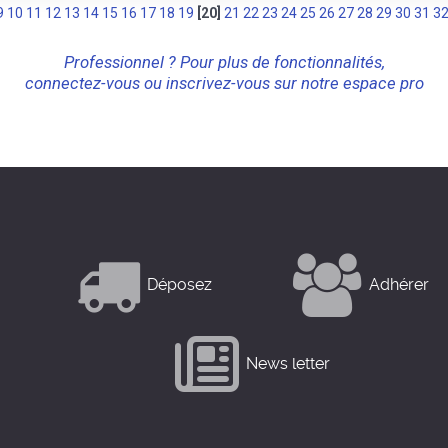
9
10
11
12
13
14
15
16
17
18
19
[20]
21
22
23
24
25
26
27
28
29
30
31
3
Professionnel ? Pour plus de fonctionnalités,
connectez-vous ou inscrivez-vous sur notre espace pro
Déposez
Adhérer
News letter