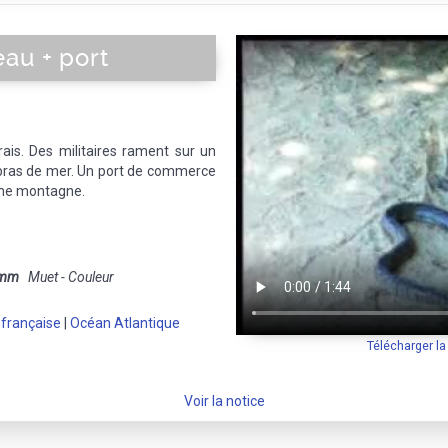
au + port
is. Des militaires rament sur un
 bras de mer. Un port de commerce
une montagne.
 mm
Muet - Couleur
 française
|
Océan Atlantique
Télécharger l
Voir la notice