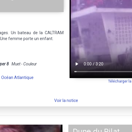
ages. Un bateau de la CALTRAM
 Une femme porte un enfant.
per 8
Muet - Couleur
|
Océan Atlantique
Télécharger l
Voir la notice
Dune du Pilat