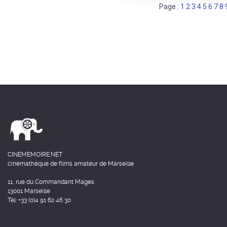
Page :
1
2
3
4
5
6
7
8
CINEMEMOIRE.NET
cinémathèque de films amateur de Marseille
11, rue du Commandant Mages
13001 Marseille
Tél: +33 (0)4 91 62 46 30