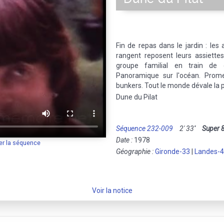
Fin de repas dans le jardin : les 
rangent reposent leurs assiettes
groupe familial en train de 
Panoramique sur l'océan. Prom
bunkers. Tout le monde dévale la 
Dune du Pilat
Séquence 232-009
2' 33''
Super 
Date :
1978
er la séquence
Géographie :
Gironde-33
|
Landes-
Voir la notice