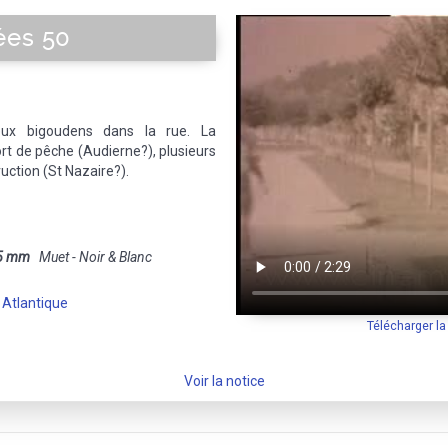
ées 50
eux bigoudens dans la rue. La
rt de pêche (Audierne?), plusieurs
ruction (St Nazaire?).
5 mm
Muet - Noir & Blanc
Atlantique
Télécharger l
Voir la notice