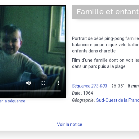
Famille et enfan
Portrait de bébé ping-pong famille
balancoire pique-nique vélo ballon
enfants dans charette
Film d'une famille dont on voit l
dans un parc puis a la plage.
Séquence 273-003
15' 35''
8 mm
Date :
1964
Géographie :
Sud-Ouest de la Fran
er la séquence
Voir la notice