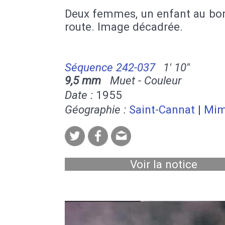
Deux femmes, un enfant au bor
route. Image décadrée.
Séquence 242-037
1' 10''
9,5 mm
Muet - Couleur
Date :
1955
Géographie :
Saint-Cannat
|
Mim
Voir la notice