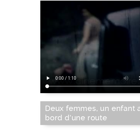
Est de la France
|
Bassin méditerra
France
|
Sud de la France
|
Europe de 
Union Européenne
|
Europe
Deux femmes, un enfant 
bord d'une route