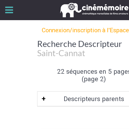
Connexion/inscription à l'Espac
Recherche Descripteur
Saint-Cannat
22 séquences en 5 page
(page 2)
Descripteurs parents
Bouches-du-Rhône-13
|
Provence-Alp
d'Azur
|
Bassin méditerranéen frança