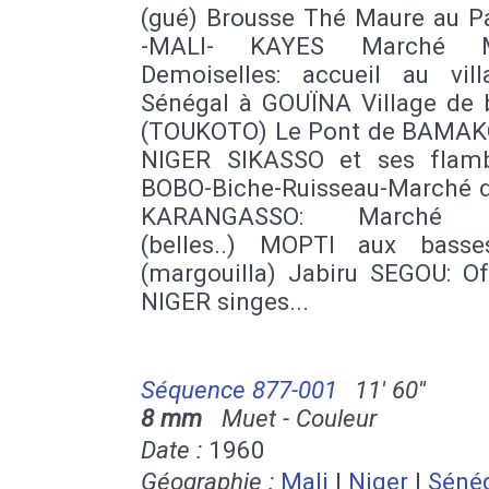
(gué) Brousse Thé Maure au P
-MALI- KAYES Marché M
Demoiselles: accueil au vil
Sénégal à GOUÏNA Village de 
(TOUKOTO) Le Pont de BAMAKO
NIGER SIKASSO et ses flam
BOBO-Biche-Ruisseau-Marché d
KARANGASSO: Marché P
(belles..) MOPTI aux bass
(margouilla) Jabiru SEGOU: Of
NIGER singes...
Séquence 877-001
11' 60''
8 mm
Muet - Couleur
Date :
1960
Géographie :
Mali
|
Niger
|
Séné