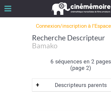
Connexion/inscription à l'Espac
Recherche Descripteur
Bamako
6 séquences en 2 pages
(page 2)
Descripteurs parents
Mali
|
Afrique Occidentale
|
Afrique Oc
Française
|
Afrique
|
Afrique noire
|
C