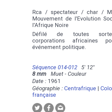
Rca / spectateur / char / 
Mouvement de l'Evolution Soc
l'Afrique Noire
Défilé de toutes sort
corporations africaines p
événement politique.
Séquence 014-012
5' 12''
8 mm
Muet - Couleur
Date :
1961
Géographie :
Centrafrique
|
Colo
française