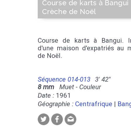
Course de karts à Bangui
Crèche de Noël
Course de karts à Bangui. In
d'une maison d'expatriés au
de Noël.
Séquence 014-013
3' 42''
8 mm
Muet - Couleur
Date :
1961
Géographie :
Centrafrique
|
Ban