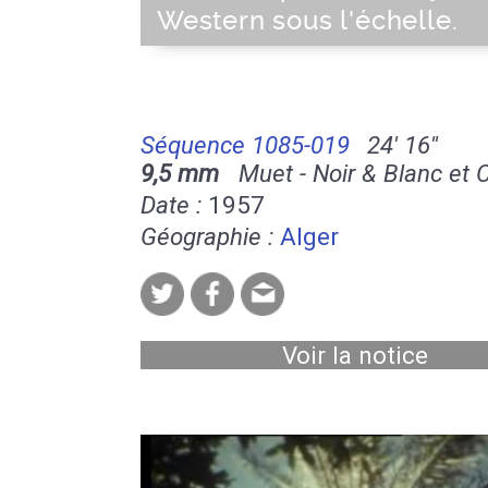
Western sous l'échelle.
Séquence 1085-019
24' 16''
9,5 mm
Muet - Noir & Blanc et 
Date :
1957
Géographie :
Alger
Voir la notice