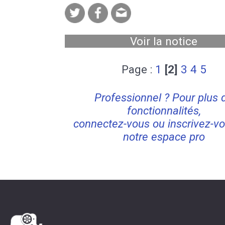
Voir la notice
Page :
1
[2]
3
4
5
Professionnel ? Pour plus 
fonctionnalités,
connectez-vous ou inscrivez-vo
notre espace pro