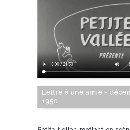
Lettre à une amie - déc
1950
Petite fiction mettant en scèn