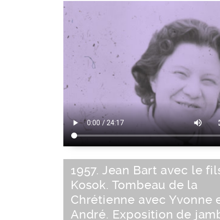
1957. Jean Bart avec le fil
Kosok. Tombeau de la
Chrétienne avec Yvonne 
André. Exposition de jam