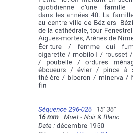
quotidienne d'une famille
dans les années 40. La famill
au centre ville de Béziers. Béz
de la cathédrale, tour Fenestrel
Aigues-mortes, Arènes de Nîme
Écriture / femme qui fu
cigarette / mobiloil / rousset /
/ poubelle / ordures ména
éboueurs / évier / pince à 
théière / biberon / minerva /
fin
Séquence 296-026
15' 36''
16 mm
Muet - Noir & Blanc
Date :
décembre 1950