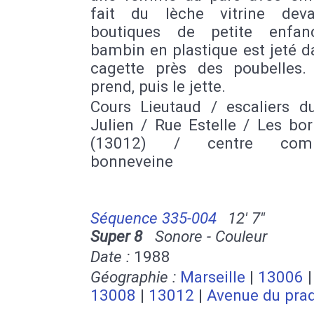
fait du lèche vitrine dev
boutiques de petite enfan
bambin en plastique est jeté 
cagette près des poubelles. 
prend, puis le jette.
Cours Lieutaud / escaliers d
Julien / Rue Estelle / Les bo
(13012) / centre comm
bonneveine
Séquence 335-004
12' 7''
Super 8
Sonore - Couleur
Date :
1988
Géographie :
Marseille
|
13006
|
13008
|
13012
|
Avenue du pra