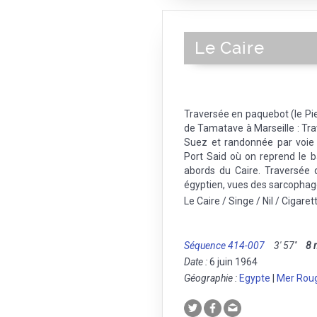
Le Caire
Traversée en paquebot (le Pi
de Tamatave à Marseille : Tr
Suez et randonnée par voie 
Port Said où on reprend le 
abords du Caire. Traversée 
égyptien, vues des sarcophage
Le Caire / Singe / Nil / Cigare
Séquence 414-007
3' 57''
8
Date :
6 juin 1964
Géographie :
Egypte
|
Mer Rou