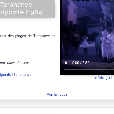
ananarive -
lpointe (1964)
ues des plages de Tamatave et
 mm
Muet - Couleur
lpointe
|
Tananarive
Télécharger l
Voir la notice