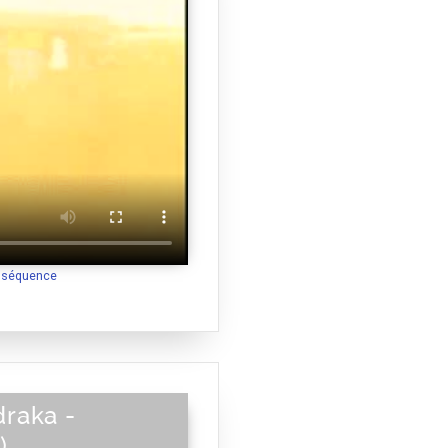
a séquence
raka -
)