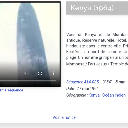
Kenya (1964)
Vues du Kenya et de Mombasa
antique. Réserve naturelle. Hôtel
hindouiste dans le centre-ville. P
Ecolières au bord de la route. U
plage. Un homme grimpe sur un palm
Mombasa / Fort Jesus / Temple de
Séquence 414-005
3' 54''
8 mm
M
Date :
27 mai 1964
er la séquence
Géographie :
Kenya
|
Océan Indien
Voir la notice