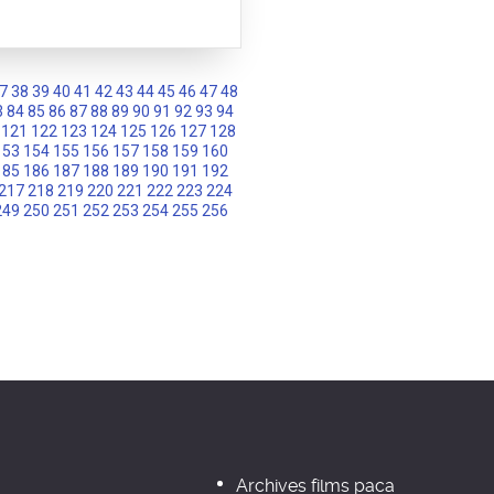
7
38
39
40
41
42
43
44
45
46
47
48
3
84
85
86
87
88
89
90
91
92
93
94
121
122
123
124
125
126
127
128
153
154
155
156
157
158
159
160
185
186
187
188
189
190
191
192
217
218
219
220
221
222
223
224
249
250
251
252
253
254
255
256
Archives films paca