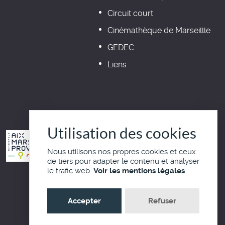
Circuit court
Cinémathèque de Marseillle
GEDEC
Liens
Utilisation des cookies
Nous utilisons nos propres cookies et ceux
de tiers pour adapter le contenu et analyser
le trafic web.
Voir les mentions légales
Haut de page
Accepter
Refuser