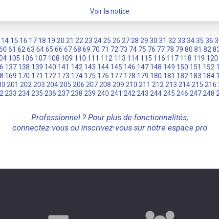
Voir la notice
14
15
16
17
18
19
20
21
22
23
24
25
26
27
28
29
30
31
32
33
34
35
36
3
60
61
62
63
64
65
66
67
68
69
70
71
72
73
74
75
76
77
78
79
80
81
82
8
04
105
106
107
108
109
110
111
112
113
114
115
116
117
118
119
120
6
137
138
139
140
141
142
143
144
145
146
147
148
149
150
151
152
8
169
170
171
172
173
174
175
176
177
178
179
180
181
182
183
184
00
201
202
203
204
205
206
207
208
209
210
211
212
213
214
215
216
2
233
234
235
236
237
238
239
240
241
242
243
244
245
246
247
248
Professionnel ? Pour plus de fonctionnalités,
connectez-vous ou inscrivez-vous sur notre espace pro