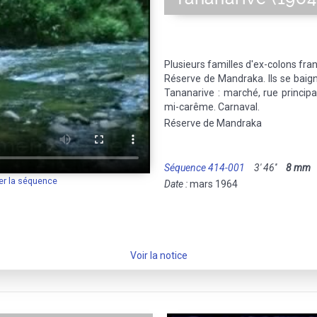
Plusieurs familles d'ex-colons fra
Réserve de Mandraka. Ils se baign
Tananarive : marché, rue principa
mi-carême. Carnaval.
Réserve de Mandraka
Séquence 414-001
3' 46''
8 mm
M
er la séquence
Date :
mars 1964
Voir la notice