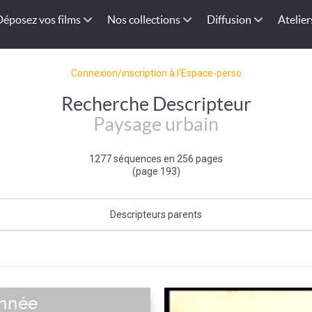
Déposez vos films
Nos collections
Diffusion
Atelier
Connexion/inscription à l'Espace-perso
Recherche Descripteur
Paysage urbain
1277 séquences en 256 pages
(page 193)
Descripteurs parents
Type de paysage
année