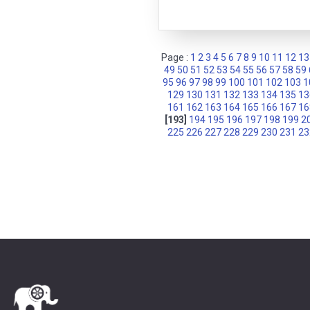
Page :
1
2
3
4
5
6
7
8
9
10
11
12
13
49
50
51
52
53
54
55
56
57
58
59
95
96
97
98
99
100
101
102
103
1
129
130
131
132
133
134
135
13
161
162
163
164
165
166
167
16
[193]
194
195
196
197
198
199
2
225
226
227
228
229
230
231
23