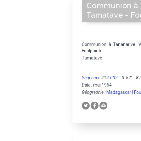
Communion à T
Tamatave - Fou
Communion à Tananarive. V
Foulpointe
Tamatave
Séquence 414-002
3' 52''
8
Date :
mai 1964
Géographie :
Madagascar
|
Fou