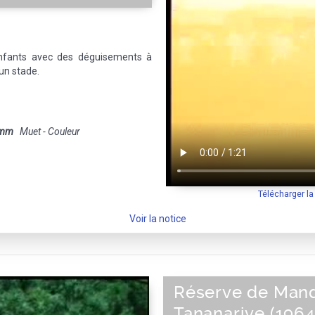
enfants avec des déguisements à
un stade.
 mm
Muet - Couleur
Télécharger l
Voir la notice
Réserve de Mand
Tananarive (1964