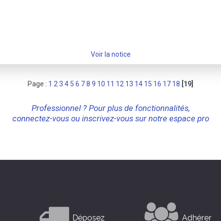
Voir la notice
Page :
1
2
3
4
5
6
7
8
9
10
11
12
13
14
15
16
17
18
[19]
Professionnel ? Pour plus de fonctionnalités,
connectez-vous ou inscrivez-vous sur notre espace pro
Déposez
Adhérer