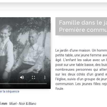
Famille dans le j
Première commu
Le jardin d'une maison. Un homme
petite table, une jeune femme ave
âgé. L'enfant les salue avec un b
posé sur une table basse, des buis
nombreuses personnes qui attende
sur les deux côtés d'un grand e
l'église, suivis d'un groupe de je
communion. Les jeunes filles rej
foule.
er la séquence
5 mm
Muet - Noir & Blanc