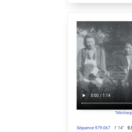
Télécharg
Séquence 979-067
1' 14''
9,