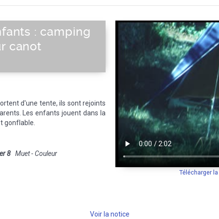
nfants : camping
r canot
rtent d'une tente, ils sont rejoints
arents. Les enfants jouent dans la
t gonflable.
er 8
Muet - Couleur
Télécharger l
Voir la notice