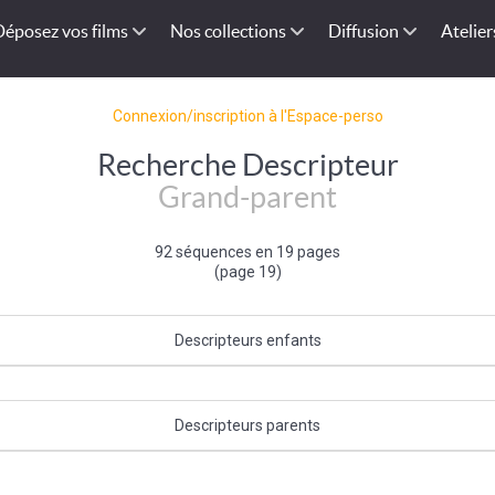
Déposez vos films
Nos collections
Diffusion
Atelier
Connexion/inscription à l'Espace-perso
Recherche Descripteur
Grand-parent
92 séquences en 19 pages
(page 19)
Descripteurs enfants
Grand-mère
Descripteurs parents
Ascendant
|
Membre de la famille