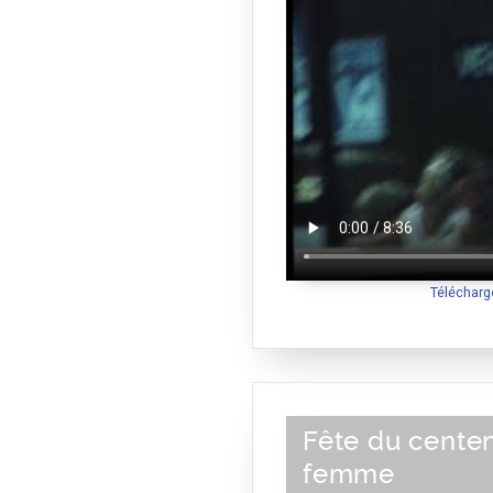
Télécharg
Fête du centen
femme