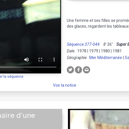
Une femme et ses filles se promè
des glaces, regardent les tableaux
Séquence 377-044
8' 36''
Super 
Date :
1978 | 1979 | 1980 | 1981
Géographie :
Mer Méditerranée
|
Sa
er la séquence
Voir la notice
aire d'une