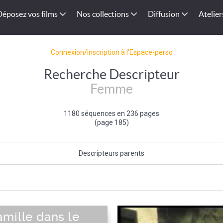
Déposez vos films
Nos collections
Diffusion
Atelier
Connexion/inscription à l'Espace-perso
Recherche Descripteur
Femme
1180 séquences en 236 pages
(page 185)
Descripteurs parents
Sexe (de l'individu)
|
Individu et groupe social
mille dans le