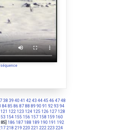
a séquence
7
38
39
40
41
42
43
44
45
46
47
48
3
84
85
86
87
88
89
90
91
92
93
94
121
122
123
124
125
126
127
128
153
154
155
156
157
158
159
160
185]
186
187
188
189
190
191
192
217
218
219
220
221
222
223
224