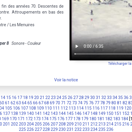
la fin des années 70. Descentes de
montre. Attroupements en bas des
.
ntre / Les Menuires
per 8
Sonore - Couleur
Télécharger l
Voir la notice
14
15
16
17
18
19
20
21
22
23
24
25
26
27
28
29
30
31
32
33
34
35
36
3
60
61
62
63
64
65
66
67
68
69
70
71
72
73
74
75
76
77
78
79
80
81
82
8
04
105
106
107
108
109
110
111
112
113
114
115
116
117
118
119
120
6
137
138
139
140
141
142
143
144
145
146
147
148
149
150
151
152
8
169
170
171
172
173
174
175
176
177
178
179
180
181
182
183
184
[
0
201
202
203
204
205
206
207
208
209
210
211
212
213
214
215
216
225
226
227
228
229
230
231
232
233
234
235
236