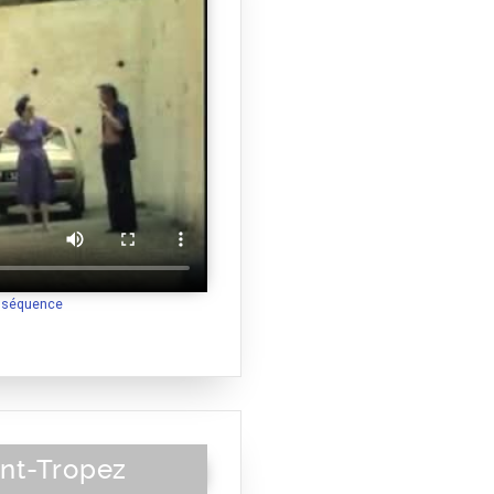
a séquence
nt-Tropez