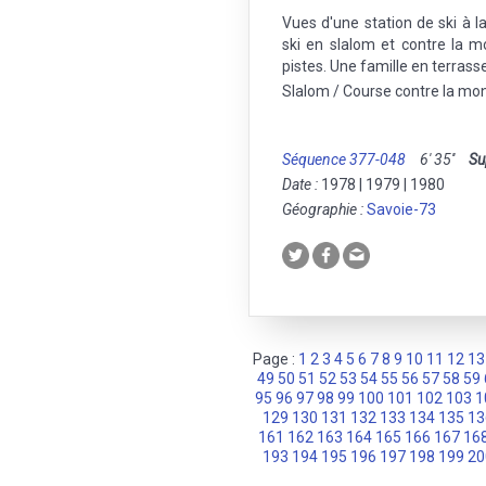
Vues d'une station de ski à 
ski en slalom et contre la 
pistes. Une famille en terrasse
Slalom / Course contre la mo
Séquence 377-048
6' 35''
Su
Date :
1978 | 1979 | 1980
Géographie :
Savoie-73
Page :
1
2
3
4
5
6
7
8
9
10
11
12
13
49
50
51
52
53
54
55
56
57
58
59
95
96
97
98
99
100
101
102
103
1
129
130
131
132
133
134
135
13
161
162
163
164
165
166
167
16
193
194
195
196
197
198
199
20