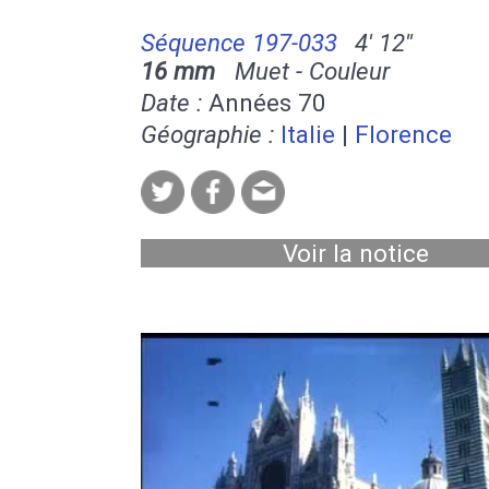
Séquence 197-033
4' 12''
16 mm
Muet - Couleur
Date :
Années 70
Géographie :
Italie
|
Florence
Voir la notice