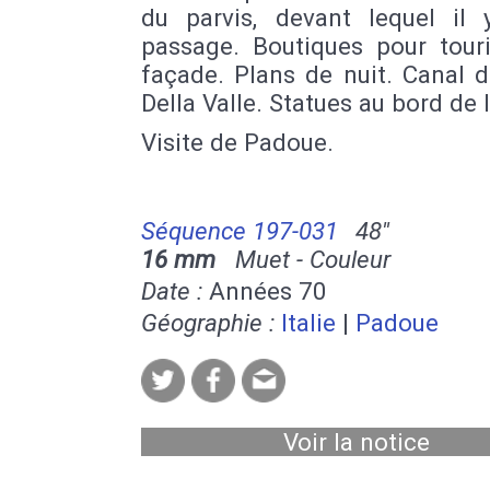
du parvis, devant lequel il
passage. Boutiques pour touri
façade. Plans de nuit. Canal 
Della Valle. Statues au bord de l
Visite de Padoue.
Séquence 197-031
48''
16 mm
Muet - Couleur
Date :
Années 70
Géographie :
Italie
|
Padoue
Voir la notice