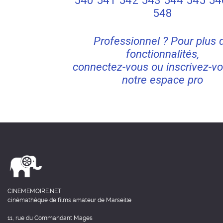
540
541
542
543
544
545
54
548
Professionnel ? Pour plus 
fonctionnalités,
connectez-vous ou inscrivez-vo
notre espace pro
CINEMEMOIRE.NET
cinémathèque de films amateur de Marseille
11, rue du Commandant Mages