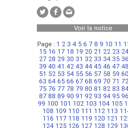
Voir la notice
Page :
1
2
3
4
5
6
7
8
9
10
11
1
15
16
17
18
19
20
21
22
23
2
27
28
29
30
31
32
33
34
35
3
39
40
41
42
43
44
45
46
47
4
51
52
53
54
55
56
57
58
59
6
63
64
65
66
67
68
69
70
71
7
75
76
77
78
79
80
81
82
83
8
87
88
89
90
91
92
93
94
95
9
99
100
101
102
103
104
105
1
108
109
110
111
112
113
11
116
117
118
119
120
121
12
124
125
126
127
128
129
13