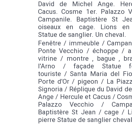
David de Michel Ange. Her
Cacus. Cosme 1er. Palazzo V
Campanile. Baptistère St Je
oiseaux en cage. Lions en 
Statue de sanglier. Un cheval.
Fenêtre / immeuble / Campani
Ponte Vecchio / échoppe / a
vitrine / montre , bague , br
l'Arno / façade Statue fo
touriste / Santa Maria del Fi
Porte d'Or / pigeon / La Piaz
Signoria / Réplique du David d
Ange / Hercule et Cacus / Cos
Palazzo Vecchio / Campa
Baptistère St Jean / cage / L
pierre Statue de sanglier cheva