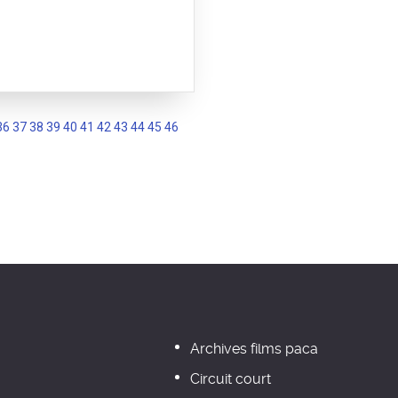
36
37
38
39
40
41
42
43
44
45
46
Archives films paca
Circuit court