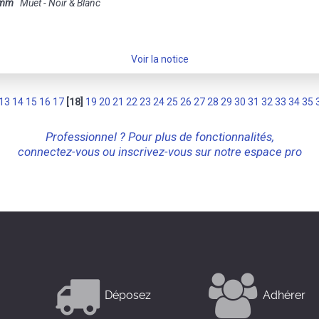
 mm
Muet - Noir & Blanc
Voir la notice
13
14
15
16
17
[18]
19
20
21
22
23
24
25
26
27
28
29
30
31
32
33
34
35
Professionnel ? Pour plus de fonctionnalités,
connectez-vous ou inscrivez-vous sur notre espace pro
Déposez
Adhérer