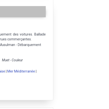
uement des voitures. Ballade
 rues commerçantes.
 - Musulman - Débarquement
Muet - Couleur
aise
|
Mer Méditerranée
|