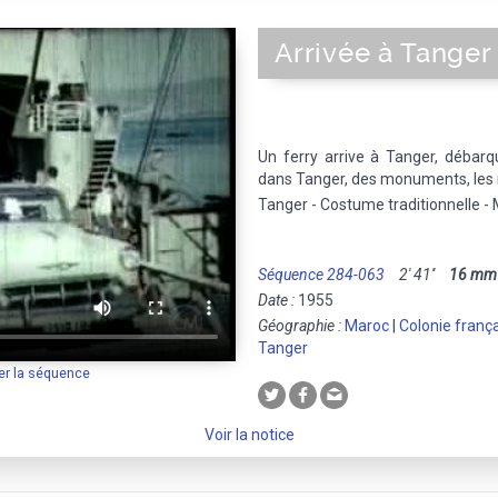
Arrivée à Tanger
Un ferry arrive à Tanger, débarq
dans Tanger, des monuments, les
Tanger - Costume traditionnelle
Séquence 284-063
2' 41''
16 mm
Date :
1955
Géographie :
Maroc
|
Colonie franç
Tanger
er la séquence
Voir la notice