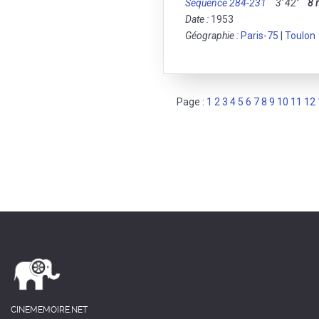
Séquence 284-231
3' 42''
8
Date :
1953
Géographie :
Paris-75
|
Toulon
Page :
1
2
3
4
5
6
7
8
9
10
11
12
CINEMEMOIRE.NET