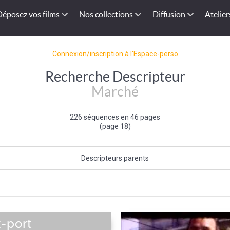
Déposez vos films
Nos collections
Diffusion
Atelier
Connexion/inscription à l'Espace-perso
Recherche Descripteur
Marché
226 séquences en 46 pages
(page 18)
Descripteurs parents
Activité commerciale et artisanale
x-port