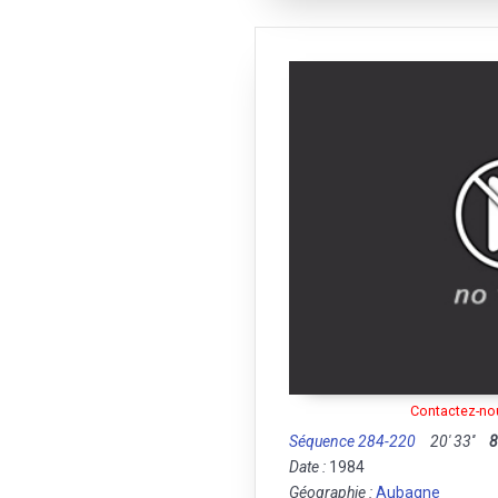
Contactez-nou
Séquence 284-220
20' 33''
Date :
1984
Géographie :
Aubagne