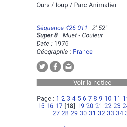
Ours / loup / Parc Animalier
Séquence 426-011
2' 52''
Super 8
Muet - Couleur
Date :
1976
Géographie :
France
Voir la notice
Page :
1
2
3
4
5
6
7
8
9
10
11
1
15
16
17
[18]
19
20
21
22
23
2
27
28
29
30
31
32
33
34