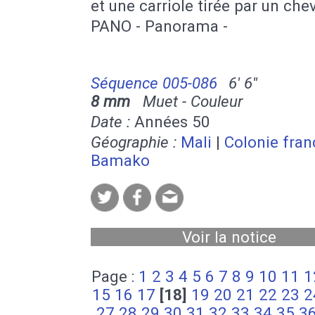
et une carriole tirée par un chev
PANO - Panorama -
Séquence 005-086
6' 6''
8 mm
Muet - Couleur
Date :
Années 50
Géographie :
Mali
|
Colonie fran
Bamako
Voir la notice
Page :
1
2
3
4
5
6
7
8
9
10
11
1
15
16
17
[18]
19
20
21
22
23
2
27
28
29
30
31
32
33
34
35
3