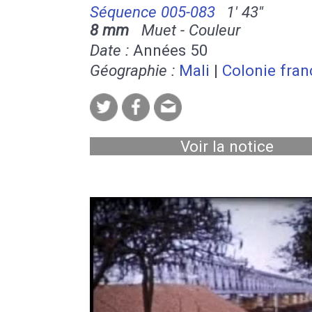
Séquence 005-083
1' 43''
8 mm
Muet - Couleur
Date :
Années 50
Géographie :
Mali
|
Colonie fran
Voir la notice