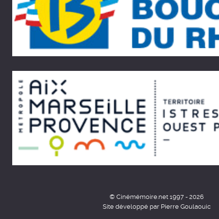
© Cinémémoire.net 1997 - 2026
Site développé par Pierre Goulaouic