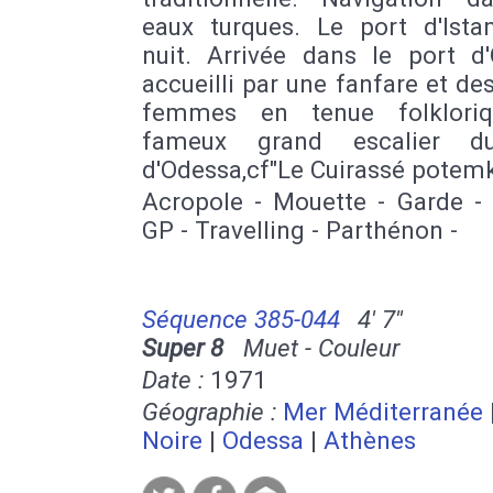
eaux turques. Le port d'Ista
nuit. Arrivée dans le port d'
accueilli par une fanfare et de
femmes en tenue folkloriq
fameux grand escalier d
d'Odessa,cf"Le Cuirassé potemk
Acropole - Mouette - Garde -
GP - Travelling - Parthénon -
Séquence 385-044
4' 7''
Super 8
Muet - Couleur
Date :
1971
Géographie :
Mer Méditerranée
Noire
|
Odessa
|
Athènes