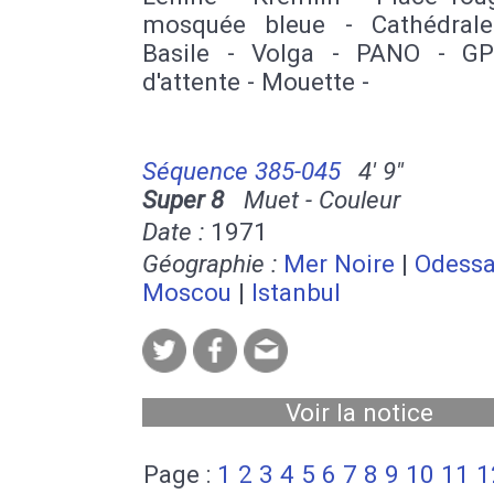
mosquée bleue - Cathédrale
Basile - Volga - PANO - GP
d'attente - Mouette -
Séquence 385-045
4' 9''
Super 8
Muet - Couleur
Date :
1971
Géographie :
Mer Noire
|
Odess
Moscou
|
Istanbul
Voir la notice
Page :
1
2
3
4
5
6
7
8
9
10
11
1