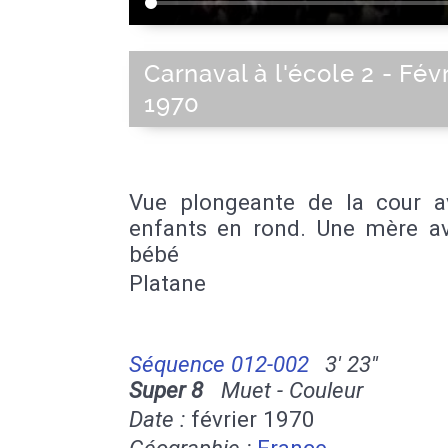
Carnaval à l'école 2 - Fév
1970
Vue plongeante de la cour a
enfants en rond. Une mère a
bébé
Platane
Séquence 012-002
3' 23''
Super 8
Muet - Couleur
Date :
février 1970
Géographie :
France