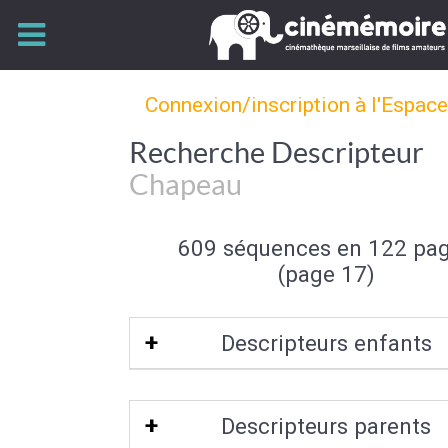
Connexion/inscription à l'Espac
Recherche Descripteur
Chapeau
609 séquences en 122 pa
(page 17)
Descripteurs enfants
Haut de forme
|
Chapeau melon
|
Cas
Descripteurs parents
Canotier
|
Chapeau de paille
|
Sombrer