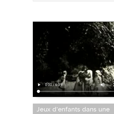
|
Bob
|
Cagoule
|
Béret
|
Bonnet
|
Ch
Chech
Parure
Jeux d'enfants dans une