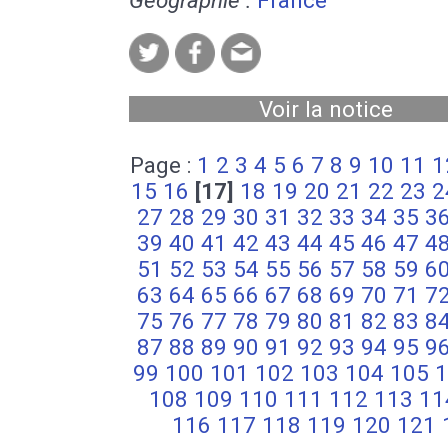
Voir la notice
Page :
1
2
3
4
5
6
7
8
9
10
11
1
15
16
[17]
18
19
20
21
22
23
2
27
28
29
30
31
32
33
34
35
3
39
40
41
42
43
44
45
46
47
4
51
52
53
54
55
56
57
58
59
6
63
64
65
66
67
68
69
70
71
7
75
76
77
78
79
80
81
82
83
8
87
88
89
90
91
92
93
94
95
9
99
100
101
102
103
104
105
1
108
109
110
111
112
113
11
116
117
118
119
120
121