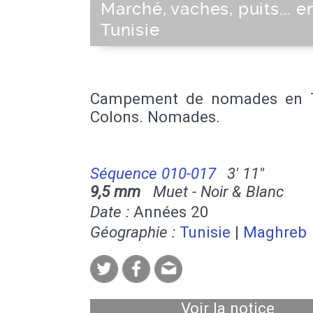
Marché, vaches, puits... e
Tunisie
Campement de nomades en T
Colons. Nomades.
Séquence 010-017
3' 11''
9,5 mm
Muet - Noir & Blanc
Date :
Années 20
Géographie :
Tunisie
|
Maghreb
Voir la notice