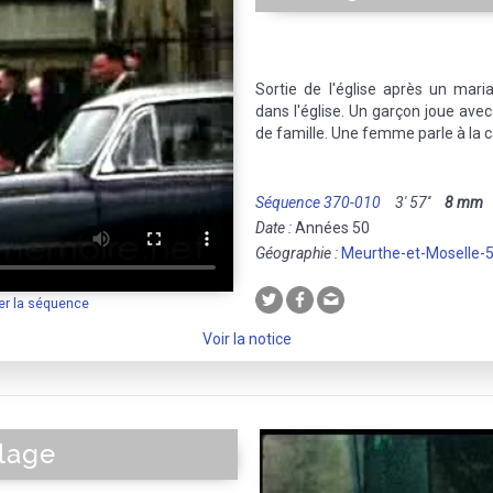
Sortie de l'église après un mar
dans l'église. Un garçon joue avec
de famille. Une femme parle à la c
Séquence 370-010
3' 57''
8 mm
M
Date :
Années 50
Géographie :
Meurthe-et-Moselle-
er la séquence
Voir la notice
plage