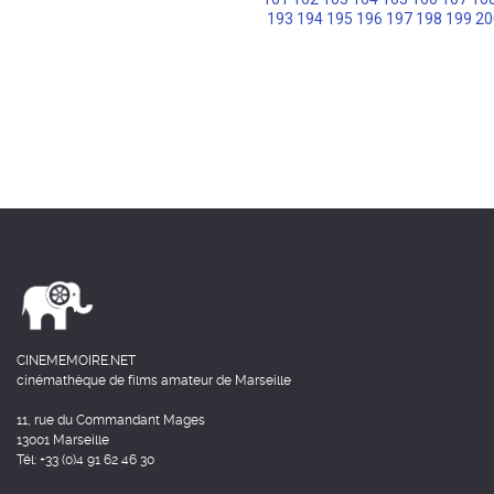
193
194
195
196
197
198
199
20
CINEMEMOIRE.NET
cinémathèque de films amateur de Marseille
11, rue du Commandant Mages
13001 Marseille
Tél: +33 (0)4 91 62 46 30