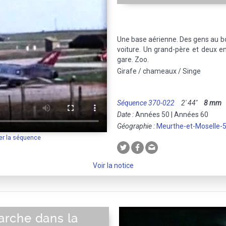
Une base aérienne. Des gens au b
voiture. Un grand-père et deux e
gare. Zoo.
Girafe / chameaux / Singe
Séquence 370-022
2' 44''
8 mm
M
Date :
Années 50 | Années 60
Géographie :
Meurthe-et-Moselle-
er la séquence
Voir la notice
rche dans la