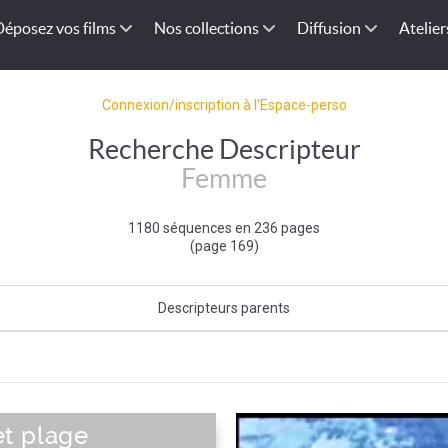
Déposez vos films
Nos collections
Diffusion
Atelier
Connexion/inscription à l'Espace-perso
Recherche Descripteur
Femme
1180 séquences en 236 pages
(page 169)
Descripteurs parents
Sexe (de l'individu)
|
Individu et groupe social
 et plage