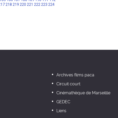
217
218
219
220
221
222
223
224
Archives films paca
Circuit court
Cinémathèque de Marseillle
GEDEC
Liens