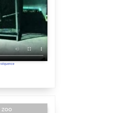
a séquence
 zoo