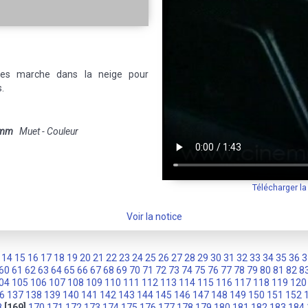
es marche dans la neige pour
s.
 mm
Muet - Couleur
Télécharger l
Voir la notice
14
15
16
17
18
19
20
21
22
23
24
25
26
27
28
29
30
31
32
33
34
35
36
3
60
61
62
63
64
65
66
67
68
69
70
71
72
73
74
75
76
77
78
79
80
81
82
8
04
105
106
107
108
109
110
111
112
113
114
115
116
117
118
119
120
6
137
138
139
140
141
142
143
144
145
146
147
148
149
150
151
152
8
[169]
170
171
172
173
174
175
176
177
178
179
180
181
182
183
184