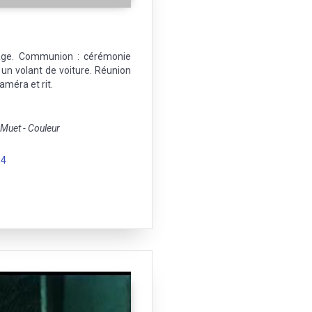
iage. Communion : cérémonie
 un volant de voiture. Réunion
améra et rit.
uet - Couleur
54