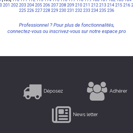
0
201
202
203
204
205
206
207
208
209
210
211
212
213
214
215
216
225
226
227
228
229
230
231
232
233
234
235
236
Professionnel ? Pour plus de fonctionnalités,
connectez-vous ou inscrivez-vous sur notre espace pro
Déposez
Adhérer
News letter