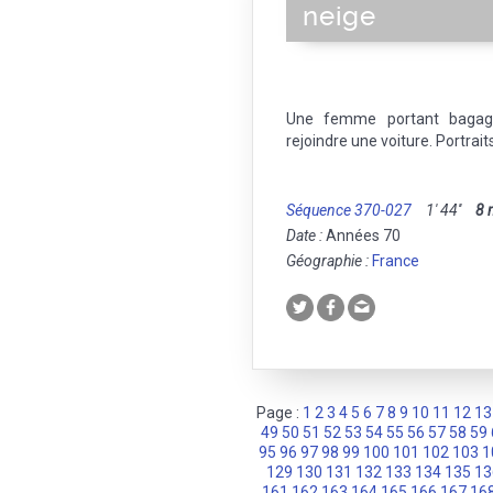
neige
Une femme portant bagag
rejoindre une voiture. Portrait
Séquence 370-027
1' 44''
8
Date :
Années 70
Géographie :
France
Page :
1
2
3
4
5
6
7
8
9
10
11
12
13
49
50
51
52
53
54
55
56
57
58
59
95
96
97
98
99
100
101
102
103
1
129
130
131
132
133
134
135
13
161
162
163
164
165
166
167
16