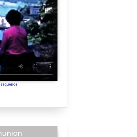
a séquence
munion