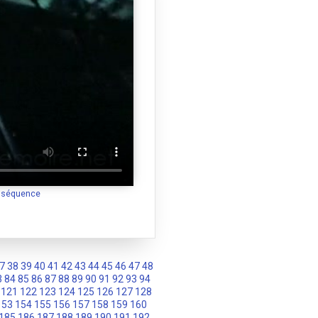
a séquence
7
38
39
40
41
42
43
44
45
46
47
48
3
84
85
86
87
88
89
90
91
92
93
94
121
122
123
124
125
126
127
128
153
154
155
156
157
158
159
160
185
186
187
188
189
190
191
192