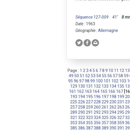
Séquence 127-009
41''
8 m
Date :
1963
Géographie :
Allemagne
Page :
1
2
3
4
5
6
7
8
9
10
11
12
13
49
50
51
52
53
54
55
56
57
58
59
95
96
97
98
99
100
101
102
103
1
129
130
131
132
133
134
135
13
161
162
163
164
165
166
167
[16
193
194
195
196
197
198
199
20
225
226
227
228
229
230
231
23
257
258
259
260
261
262
263
26
289
290
291
292
293
294
295
29
321
322
323
324
325
326
327
32
353
354
355
356
357
358
359
36
385
386
387
388
389
390
391
39