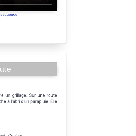
a séquence
oute
re un grillage. Sur une route
 à l'abri d'un parapluie. Elle
.
t - Couleur