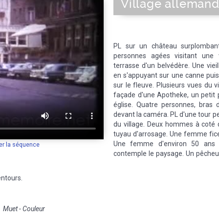
Village alleman
PL sur un château surplomban
personnes agées visitant une vi
terrasse d'un belvédère. Une vie
en s'appuyant sur une canne puis
sur le fleuve. Plusieurs vues du vi
façade d'une Apotheke, un petit p
église. Quatre personnes, bras 
devant la caméra. PL d'une tour pe
du village. Deux hommes à coté 
tuyau d'arrosage. Une femme ficel
Une femme d'environ 50 ans 
er la séquence
contemple le paysage. Un pêcheur
entours.
Muet - Couleur