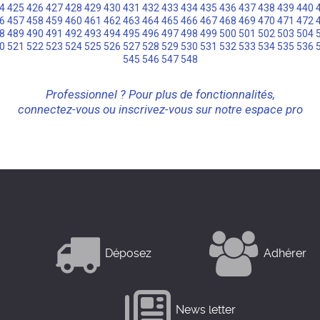
4
425
426
427
428
429
430
431
432
433
434
435
436
437
438
439
440
6
457
458
459
460
461
462
463
464
465
466
467
468
469
470
471
472
8
489
490
491
492
493
494
495
496
497
498
499
500
501
502
503
504
0
521
522
523
524
525
526
527
528
529
530
531
532
533
534
535
536
545
546
547
548
Professionnel ? Pour plus de fonctionnalités,
connectez-vous ou inscrivez-vous sur notre espace pro
Déposez
Adhérer
News letter