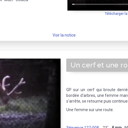
Télécharger l
Voir la notice
Un cerf et une r
GP sur un cerf qui broute derriè
bordée d'arbres, une femme marche
s'arrête, se retourne puis continue
Une femme sur une route.
Séquence 127-008
23''
8 mm
Mue