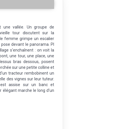
d
t une vallée. Un groupe de
eille tour discutent sur la
ille femme grimpe un escalier
 pose devant le panorama. Pl
llage s'enchaînent : on voit la
ont, une tour, une place, une
dessus bras dessous, posent
rchée sur une petite colline et
d'un tracteur rembobinent un
le des vignes sur leur tuteur.
est assise sur un banc et
 élégant marche le long d'un