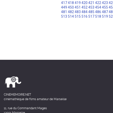
417
418
419
420
421
422
423
42
449
450
451
452
453
454
455
45
481
482
483
484
485
486
487
48
513
514
515
516
517
518
519
52
CINEMEMOIRE.NET
cinémathèque de films amateur de Marseille
11, rue du Commandant Mages
13001 Marseille