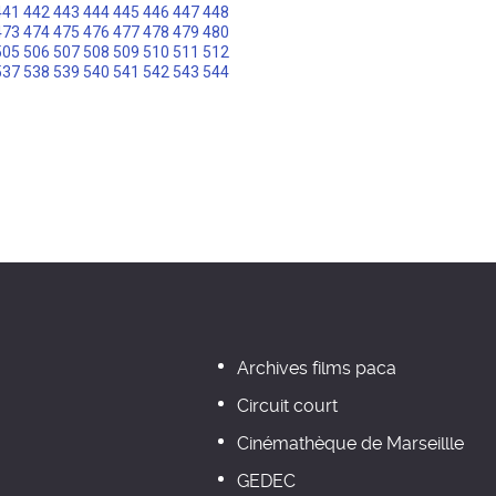
441
442
443
444
445
446
447
448
473
474
475
476
477
478
479
480
505
506
507
508
509
510
511
512
537
538
539
540
541
542
543
544
Archives films paca
Circuit court
Cinémathèque de Marseillle
GEDEC