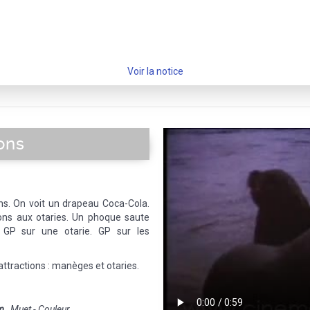
Voir la notice
ions
ns. On voit un drapeau Coca-Cola.
ons aux otaries. Un phoque saute
 GP sur une otarie. GP sur les
'attractions : manèges et otaries.
m
Muet - Couleur