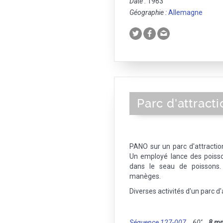
Date :
1963
Géographie :
Allemagne
Parc d'attract
PANO sur un parc d'attractio
Un employé lance des poiss
dans le seau de poissons.
manèges.
Diverses activités d'un parc d
Séquence 127-007
60''
8 m