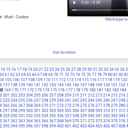
m
Muet - Couleur
Télécharger l
Voir la notice
14
15
16
17
18
19
20
21
22
23
24
25
26
27
28
29
30
31
32
33
34
35
36
3
60
61
62
63
64
65
66
67
68
69
70
71
72
73
74
75
76
77
78
79
80
81
82
8
04
105
106
107
108
109
110
111
112
113
114
115
116
117
118
119
120
6
137
138
139
140
141
142
143
144
145
146
147
148
149
150
151
152
8]
169
170
171
172
173
174
175
176
177
178
179
180
181
182
183
184
0
201
202
203
204
205
206
207
208
209
210
211
212
213
214
215
216
2
233
234
235
236
237
238
239
240
241
242
243
244
245
246
247
248
4
265
266
267
268
269
270
271
272
273
274
275
276
277
278
279
280
6
297
298
299
300
301
302
303
304
305
306
307
308
309
310
311
312
8
329
330
331
332
333
334
335
336
337
338
339
340
341
342
343
344
0
361
362
363
364
365
366
367
368
369
370
371
372
373
374
375
376
2
393
394
395
396
397
398
399
400
401
402
403
404
405
406
407
408