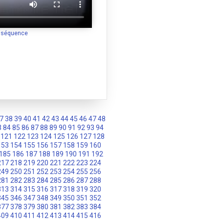
a séquence
7
38
39
40
41
42
43
44
45
46
47
48
3
84
85
86
87
88
89
90
91
92
93
94
121
122
123
124
125
126
127
128
153
154
155
156
157
158
159
160
185
186
187
188
189
190
191
192
217
218
219
220
221
222
223
224
249
250
251
252
253
254
255
256
281
282
283
284
285
286
287
288
313
314
315
316
317
318
319
320
345
346
347
348
349
350
351
352
377
378
379
380
381
382
383
384
409
410
411
412
413
414
415
416