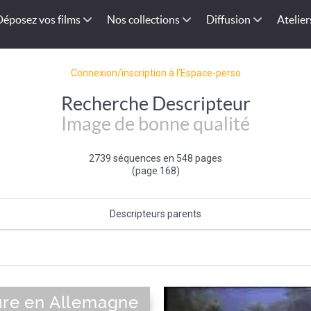
Déposez vos films
Nos collections
Diffusion
Atelier
Connexion/inscription à l'Espace-perso
Recherche Descripteur
Image de bonne qualité
2739 séquences en 548 pages
(page 168)
Descripteurs parents
Qualité de l'image
ture en Allemagne