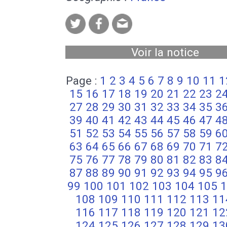
Voir la notice
Page :
1
2
3
4
5
6
7
8
9
10
11
1
15
16
17
18
19
20
21
22
23
2
27
28
29
30
31
32
33
34
35
3
39
40
41
42
43
44
45
46
47
4
51
52
53
54
55
56
57
58
59
6
63
64
65
66
67
68
69
70
71
7
75
76
77
78
79
80
81
82
83
8
87
88
89
90
91
92
93
94
95
9
99
100
101
102
103
104
105
1
108
109
110
111
112
113
11
116
117
118
119
120
121
12
124
125
126
127
128
129
13