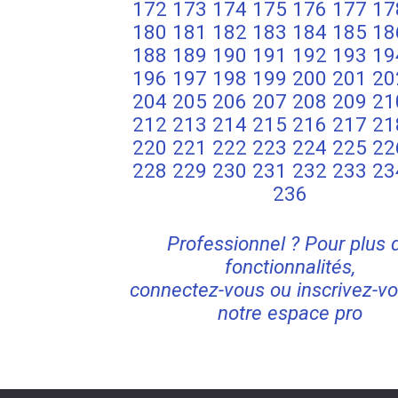
172
173
174
175
176
177
17
180
181
182
183
184
185
18
188
189
190
191
192
193
19
196
197
198
199
200
201
20
204
205
206
207
208
209
21
212
213
214
215
216
217
21
220
221
222
223
224
225
22
228
229
230
231
232
233
23
236
Professionnel ? Pour plus 
fonctionnalités,
connectez-vous ou inscrivez-vo
notre espace pro