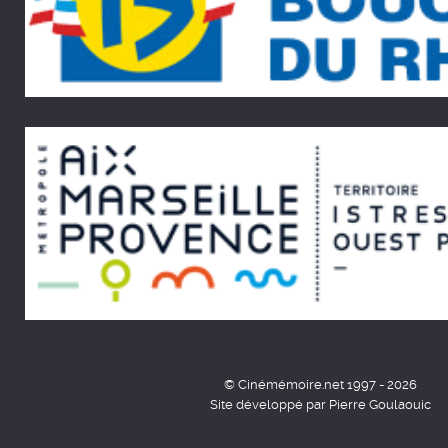
© Cinémémoire.net 1997 - 2026
Site développé par Pierre Goulaouic