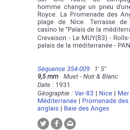
homme change un pneu d'une
Royce. La Promenade des Angl
plage de Nice. Terrasse de l
casino le "Palais de la méditerr
Crevaison - Le MUY(83) - Rolls
palais de la méditerranée - PAN
Séquence 354-009
1' 5''
9,5 mm
Muet - Noir & Blanc
Date :
1931
Géographie :
Var-83
|
Nice
|
Mer
Méditerranée
|
Promenade des
anglais
|
Baie des Anges