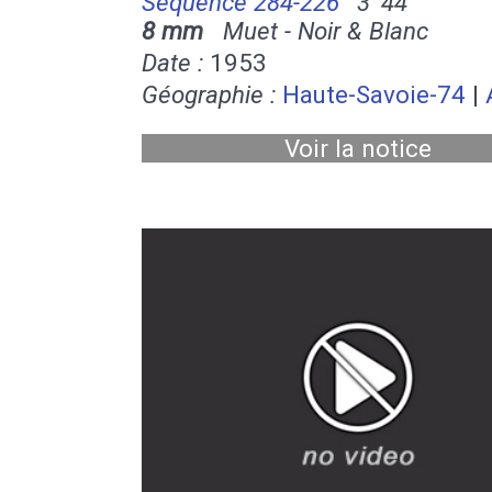
Séquence 284-226
3' 44''
8 mm
Muet - Noir & Blanc
Date :
1953
Géographie :
Haute-Savoie-74
|
Voir la notice