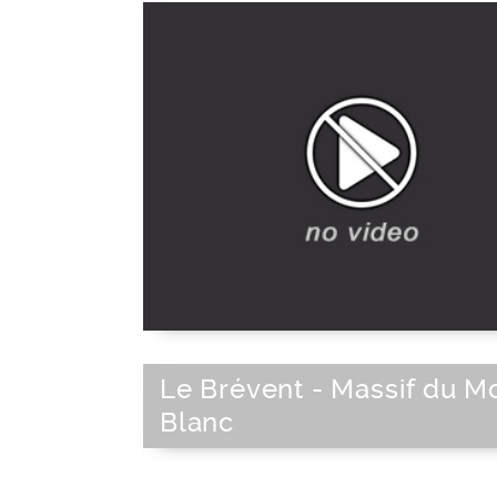
Le Brévent - Massif du M
Blanc