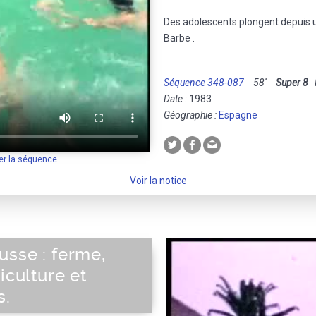
Des adolescents plongent depuis u
Barbe .
Séquence 348-087
58''
Super 8
M
Date :
1983
Géographie :
Espagne
er la séquence
Voir la notice
usse : ferme,
iculture et
s.