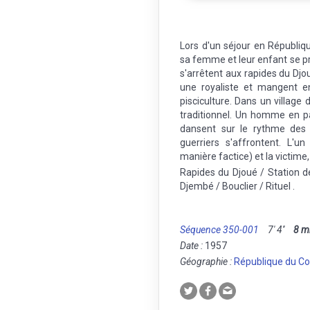
Lors d'un séjour en Républiq
sa femme et leur enfant se pr
s'arrêtent aux rapides du Dj
une royaliste et mangent e
pisciculture. Dans un village d
traditionnel. Un homme en 
dansent sur le rythme des 
guerriers s'affrontent. L'
manière factice) et la victime
Rapides du Djoué / Station d
Djembé / Bouclier / Rituel .
Séquence 350-001
7' 4''
8 
Date :
1957
Géographie :
République du C