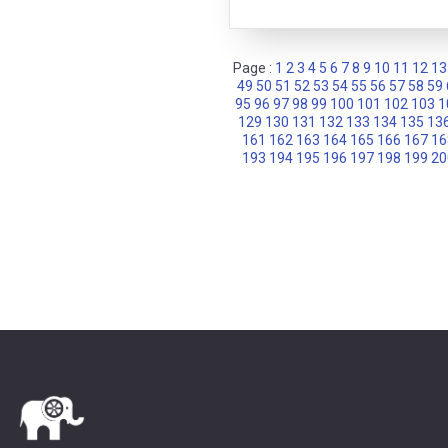
Page :
1
2
3
4
5
6
7
8
9
10
11
12
13
49
50
51
52
53
54
55
56
57
58
59
95
96
97
98
99
100
101
102
103
1
129
130
131
132
133
134
135
13
161
162
163
164
165
166
167
16
193
194
195
196
197
198
199
20