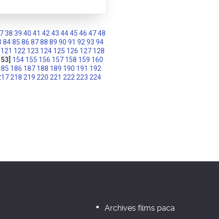
7
38
39
40
41
42
43
44
45
46
47
48
3
84
85
86
87
88
89
90
91
92
93
94
121
122
123
124
125
126
127
128
153]
154
155
156
157
158
159
160
185
186
187
188
189
190
191
192
217
218
219
220
221
222
223
224
Archives films paca