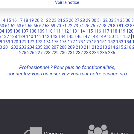
Voir la notice
14
15
16
17
18
19
20
21
22
23
24
25
26
27
28
29
30
31
32
33
34
35
36
3
60
61
62
63
64
65
66
67
68
69
70
71
72
73
74
75
76
77
78
79
80
81
82
8
04
105
106
107
108
109
110
111
112
113
114
115
116
117
118
119
120
6
137
138
139
140
141
142
143
144
145
146
147
148
149
150
151
152
[
8
169
170
171
172
173
174
175
176
177
178
179
180
181
182
183
184
0
201
202
203
204
205
206
207
208
209
210
211
212
213
214
215
216
225
226
227
228
229
230
231
232
233
234
235
236
Professionnel ? Pour plus de fonctionnalités,
connectez-vous ou inscrivez-vous sur notre espace pro
Déposez
Adhérer