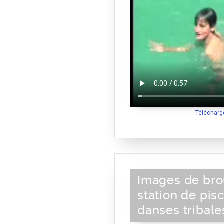
Télécharg
Images de bro
station de pisc
danses tribale