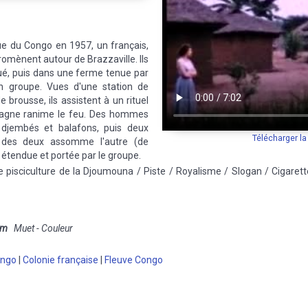
ue du Congo en 1957, un français,
omènent autour de Brazzaville. Ils
oué, puis dans une ferme tenue par
n groupe. Vues d'une station de
e brousse, ils assistent à un rituel
pagne ranime le feu. Des hommes
djembés et balafons, puis deux
Télécharger l
un des deux assomme l'autre (de
, étendue et portée par le groupe.
e pisciculture de la Djoumouna / Piste / Royalisme / Slogan / Cigarett
mm
Muet - Couleur
ongo
|
Colonie française
|
Fleuve Congo