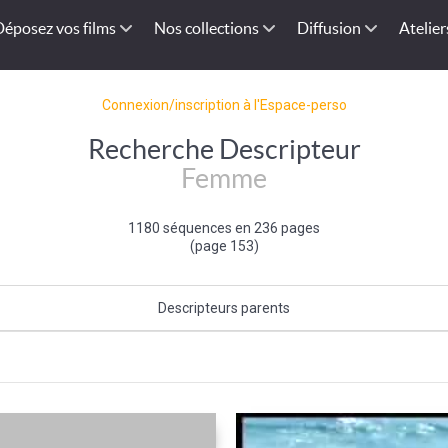
Déposez vos films
Nos collections
Diffusion
Atelier
Connexion/inscription à l'Espace-perso
Recherche Descripteur
Femme
1180 séquences en 236 pages
(page 153)
Descripteurs parents
Sexe (de l'individu)
|
Individu et groupe social