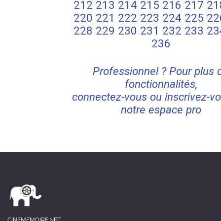
212
213
214
215
216
217
21
220
221
222
223
224
225
22
228
229
230
231
232
233
23
236
Professionnel ? Pour plus 
fonctionnalités,
connectez-vous ou inscrivez-vo
notre espace pro
CINEMEMOIRE.NET