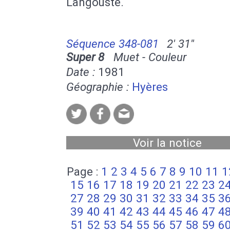
Langouste.
Séquence 348-081
2' 31''
Super 8
Muet - Couleur
Date :
1981
Géographie :
Hyères
Voir la notice
Page :
1
2
3
4
5
6
7
8
9
10
11
1
15
16
17
18
19
20
21
22
23
2
27
28
29
30
31
32
33
34
35
3
39
40
41
42
43
44
45
46
47
4
51
52
53
54
55
56
57
58
59
6