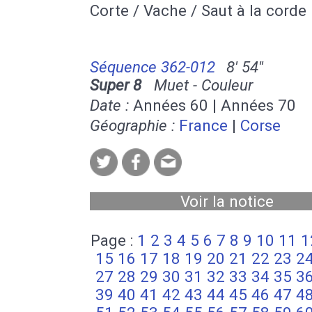
Corte / Vache / Saut à la corde
Séquence 362-012
8' 54''
Super 8
Muet - Couleur
Date :
Années 60 | Années 70
Géographie :
France
|
Corse
Voir la notice
Page :
1
2
3
4
5
6
7
8
9
10
11
1
15
16
17
18
19
20
21
22
23
2
27
28
29
30
31
32
33
34
35
3
39
40
41
42
43
44
45
46
47
4